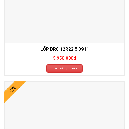
LỐP DRC 12R22.5 D911
5.950.000
₫
Thêm vào giỏ hàng
-2%