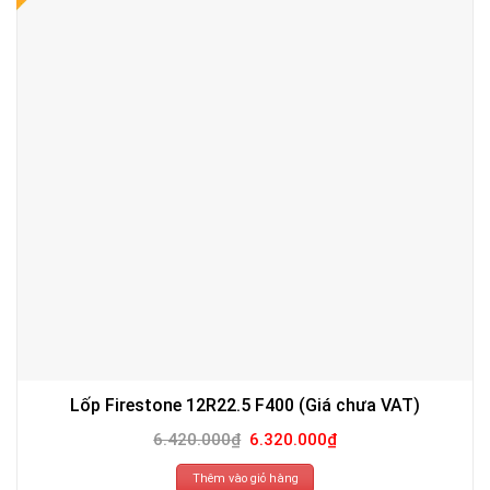
Lốp Firestone 12R22.5 F400 (Giá chưa VAT)
Giá
Giá
6.420.000
₫
6.320.000
₫
gốc
hiện
là:
tại
6.420.000₫.
là:
Thêm vào giỏ hàng