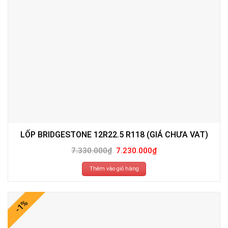
LỐP BRIDGESTONE 12R22.5 R118 (GIÁ CHƯA VAT)
Giá
Giá
7.330.000
₫
7.230.000
₫
gốc
hiện
là:
tại
7.330.000₫.
là:
Thêm vào giỏ hàng
7.230.000₫.
-1%