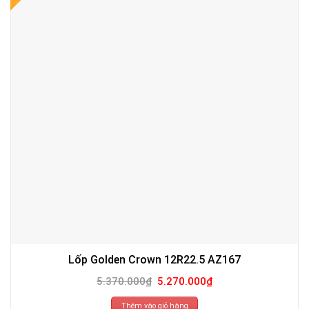
Lốp Golden Crown 12R22.5 AZ167
Giá
Giá
5.370.000
₫
5.270.000
₫
gốc
hiện
là:
tại
5.370.000₫.
là:
Thêm vào giỏ hàng