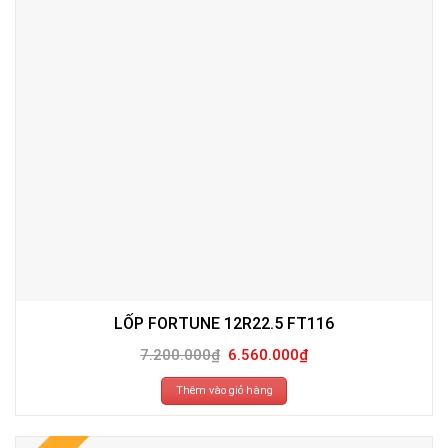
LỐP FORTUNE 12R22.5 FT116
Giá
Giá
7.200.000
₫
6.560.000
₫
gốc
hiện
là:
tại
7.200.000₫.
là:
Thêm vào giỏ hàng
6.560.000₫.