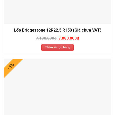
Lốp Bridgestone 12R22.5 R158 (Giá chưa VAT)
Giá
Giá
7.180.000
₫
7.080.000
₫
gốc
hiện
là:
tại
7.180.000₫.
là:
Thêm vào giỏ hàng
7.080.000₫.
-1%