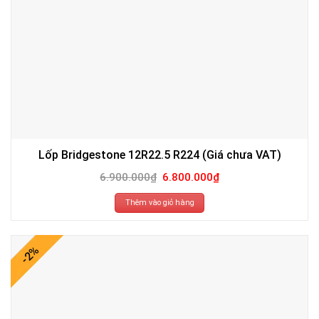
Lốp Bridgestone 12R22.5 R224 (Giá chưa VAT)
Giá
Giá
6.900.000
₫
6.800.000
₫
gốc
hiện
là:
tại
6.900.000₫.
là:
Thêm vào giỏ hàng
6.800.000₫.
-2%