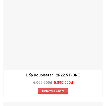
Lốp Doublestar 12R22.5 F-ONE
Giá
Giá
6.000.000
₫
5.890.000
₫
gốc
hiện
là:
tại
6.000.000₫.
là:
Thêm vào giỏ hàng
5.890.000₫.