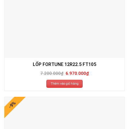
LỐP FORTUNE 12R22.5 FT105
Giá
Giá
7.200.000
₫
6.970.000
₫
gốc
hiện
là:
tại
7.200.000₫.
là:
Thêm vào giỏ hàng
6.970.000₫.
-9%