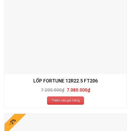
LỐP FORTUNE 12R22.5 FT206
Giá
Giá
7.200.000
₫
7.080.000
₫
gốc
hiện
là:
tại
7.200.000₫.
là:
Thêm vào giỏ hàng
7.080.000₫.
-2%