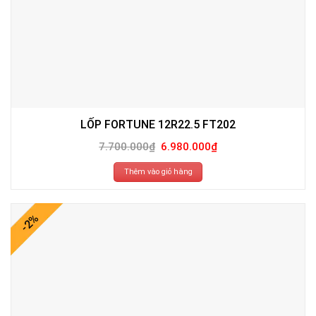
LỐP FORTUNE 12R22.5 FT202
Giá
Giá
7.700.000
₫
6.980.000
₫
gốc
hiện
là:
tại
7.700.000₫.
là:
Thêm vào giỏ hàng
6.980.000₫.
-2%