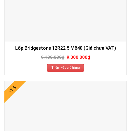
Lốp Bridgestone 12R22.5 M840 (Giá chưa VAT)
Giá
Giá
9.100.000
₫
9.000.000
₫
gốc
hiện
là:
tại
9.100.000₫.
là:
Thêm vào giỏ hàng
9.000.000₫.
-1%