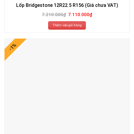
Lốp Bridgestone 12R22.5 R156 (Giá chưa VAT)
Giá
Giá
7.210.000
₫
7.110.000
₫
gốc
hiện
là:
tại
7.210.000₫.
là:
Thêm vào giỏ hàng
7.110.000₫.
-1%