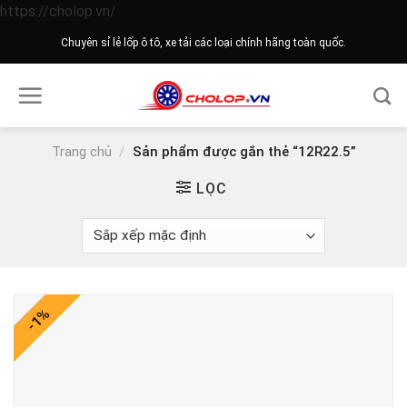
Skip
https://cholop.vn/
to
Chuyên sỉ lẻ lốp ô tô, xe tải các loại chính hãng toàn quốc.
content
Trang chủ
/
Sản phẩm được gắn thẻ “12R22.5”
LỌC
-1%