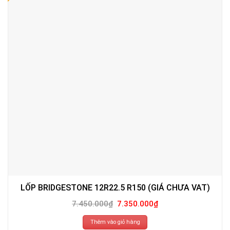
LỐP BRIDGESTONE 12R22.5 R150 (GIÁ CHƯA VAT)
Giá
Giá
7.450.000
₫
7.350.000
₫
gốc
hiện
là:
tại
7.450.000₫.
là:
Thêm vào giỏ hàng
7.350.000₫.