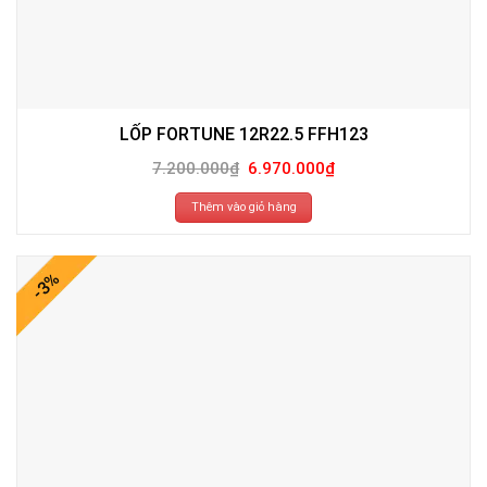
LỐP FORTUNE 12R22.5 FFH123
Giá
Giá
7.200.000
₫
6.970.000
₫
gốc
hiện
là:
tại
7.200.000₫.
là:
Thêm vào giỏ hàng
6.970.000₫.
-3%