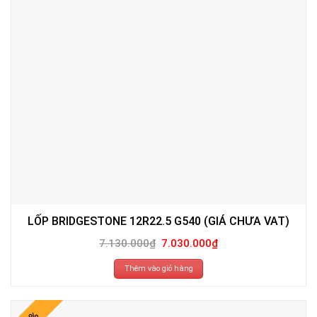
LỐP BRIDGESTONE 12R22.5 G540 (GIÁ CHƯA VAT)
Giá
Giá
7.130.000
₫
7.030.000
₫
gốc
hiện
là:
tại
7.130.000₫.
là:
Thêm vào giỏ hàng
7.030.000₫.