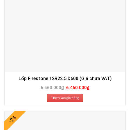
Lốp Firestone 12R22.5 D600 (Giá chưa VAT)
Giá
Giá
6.560.000
₫
6.460.000
₫
gốc
hiện
là:
tại
6.560.000₫.
là:
Thêm vào giỏ hàng
6.460.000₫.
-2%