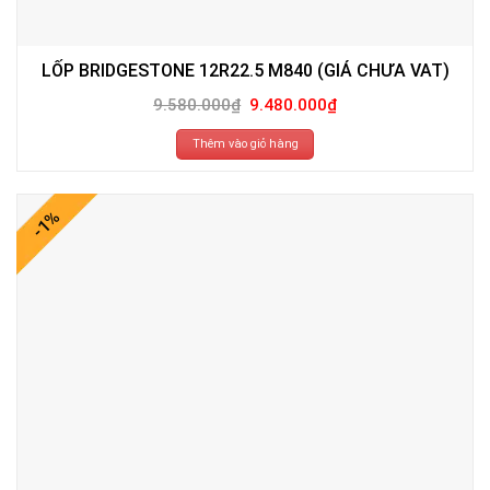
LỐP BRIDGESTONE 12R22.5 M840 (GIÁ CHƯA VAT)
Giá
Giá
9.580.000
₫
9.480.000
₫
gốc
hiện
là:
tại
9.580.000₫.
là:
Thêm vào giỏ hàng
9.480.000₫.
-1%