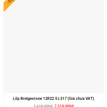
-1%
Lốp Bridgestone 12R22.5 L317 (Giá chưa VAT)
Giá
Giá
7.610.000
₫
7.510.000
₫