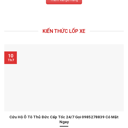
Thêm vào giỏ hàng
3.070.000₫.
KIẾN THỨC LỐP XE
10
Th7
Cứu Hộ Ô Tô Thủ Đức Cấp Tốc 24/7 Gọi 0985278839 Có Mặt
Ngay