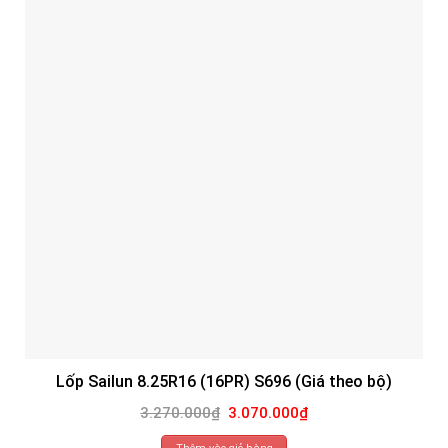
Lốp Sailun 8.25R16 (16PR) S696 (Giá theo bộ)
Giá
Giá
3.270.000
₫
3.070.000
₫
gốc
hiện
là:
tại
3.270.000₫.
là: