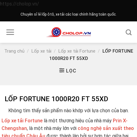
Skip
https://cholop.vn/
to
Chuyên sỉ lẻ lốp ô tô, xe tải các loại chính hãng toàn quốc.
content
Trang chủ
/
Lốp xe tải
/
Lốp xe tải Fortune
/
LỐP FORTUNE
1000R20 FT 55XD
LỌC
LỐP FORTUNE 1000R20 FT 55XD
Không tìm thấy sản phẩm nào khớp với lựa chọn của bạn.
L
ốp xe tải Fortune
là một thương hiệu của nhà máy
Prin X-
Chengshan
, là một nhà máy lớn với
công nghệ sản xuất theo
tiêu chuẩn Châu Âu
được thành lập bởi sự hợp tác giữa hai