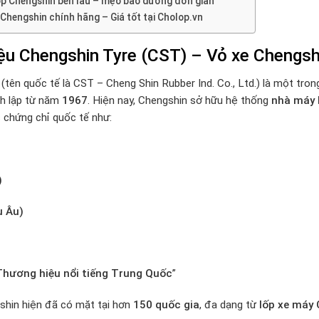
ốp Chengshin bền lâu – mẹo bảo dưỡng đơn giản
 Chengshin chính hãng – Giá tốt tại Cholop.vn
ệu Chengshin Tyre (CST) – Vỏ xe Chengsh
(tên quốc tế là CST – Cheng Shin Rubber Ind. Co., Ltd.) là một trong
nh lập từ năm
1967
. Hiện nay, Chengshin sở hữu hệ thống
nhà máy 
 chứng chỉ quốc tế như:
)
u Âu)
Thương hiệu nổi tiếng Trung Quốc
”
hin hiện đã có mặt tại hơn
150 quốc gia
, đa dạng từ
lốp xe máy