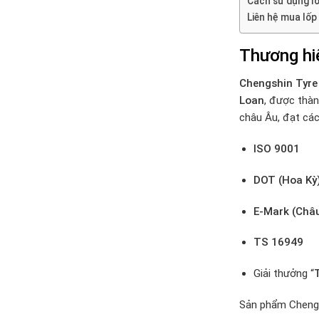
Cách sử dụng l
Liên hệ mua lốp
Thương hi
Chengshin Tyre
Loan
, được thà
châu Âu, đạt các
ISO 9001
DOT (Hoa Kỳ
E-Mark (Châ
TS 16949
Giải thưởng “
Sản phẩm Chengs