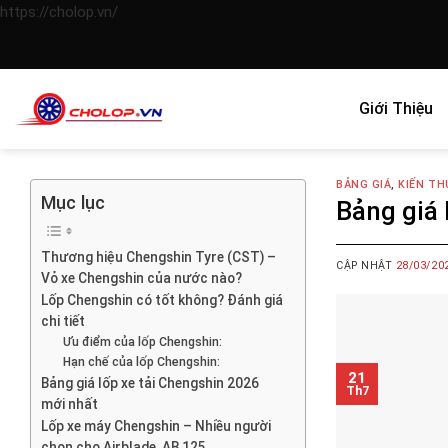
Skip
https://cholop.vn/
to
content
Giới Thiệu
BẢNG GIÁ
,
KIẾN TH
Mục lục
Bảng giá
Thương hiệu Chengshin Tyre (CST) –
CẬP NHẬT
28/03/20
Vỏ xe Chengshin của nước nào?
Lốp Chengshin có tốt không? Đánh giá
chi tiết
Ưu điểm của lốp Chengshin:
Hạn chế của lốp Chengshin:
21
Bảng giá lốp xe tải Chengshin 2026
Th7
mới nhất
Lốp xe máy Chengshin – Nhiều người
chọn cho Airblade, AB 125