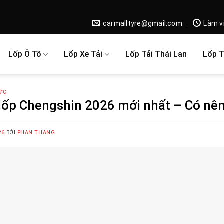
carmalltyre@gmail.com
Làm v
Lốp Ô Tô
Lốp Xe Tải
Lốp Tải Thái Lan
Lốp 
ỨC
 lốp Chengshin 2026 mới nhất – Có n
26
BỞI
PHAN THANG