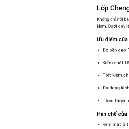
Lốp Chengs
Không chỉ nổi bậ
Nam. Dưới đây là
Ưu điểm của 
Độ bền cao
:
Kiểm soát t
Tiết kiệm chi
Đa dạng kíc
Thân thiện 
Hạn chế của 
Kém mát ở t