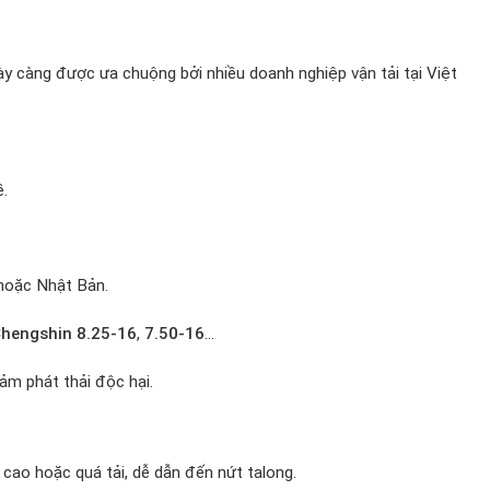
y càng được ưa chuộng bởi nhiều doanh nghiệp vận tải tại Việt
ề.
 hoặc Nhật Bản.
Chengshin 8.25-16
,
7.50-16
…
ảm phát thải độc hại.
ộ cao hoặc quá tải, dễ dẫn đến nứt talong.