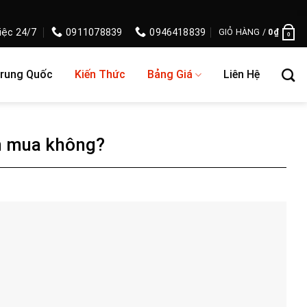
iệc 24/7
0911078839
0946418839
GIỎ HÀNG /
0
₫
0
Trung Quốc
Kiến Thức
Bảng Giá
Liên Hệ
ên mua không?