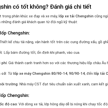
hin có tốt không? Đánh giá chi tiết
t trong phân khúc xe đạp và xe máy,
lốp xe tải Chengshin
cũng ngà
 những đánh giá khách quan từ đội ngũ kỹ thuật:
lốp Chengshin
:
 Thiết kế chịu tải nặng, vận hành tốt trên các cung đường xấu, gồ gh
ốt
: Lốp bám đường tốt, ổn định khi phanh, vào cua.
 phí
: Giá thành cạnh tranh hơn so với các thương hiệu lốp châu Âu
h cỡ
: Từ
lốp xe máy Chengshin 80/90-14
,
90/90-14
, đến
lốp tải 
môi trường
: Nhà máy CST đạt tiêu chuẩn sản xuất xanh, cam kết gi
lốp Chengshin
:
ốc độ cao
: Với dòng xe tải, lớp hông dày dễ bị nóng khi chạy tốc đ