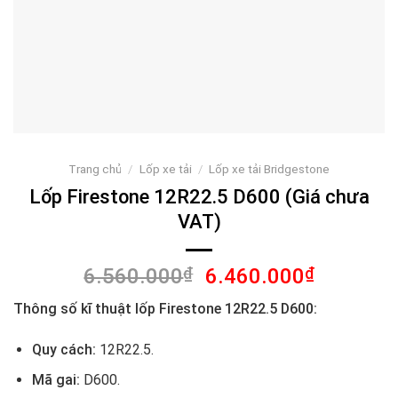
Trang chủ
/
Lốp xe tải
/
Lốp xe tải Bridgestone
Lốp Firestone 12R22.5 D600 (Giá chưa
VAT)
Giá
Giá
6.560.000
₫
6.460.000
₫
gốc
hiện
Thông số kĩ thuật lốp
Firestone 12R22.5 D600
:
là:
tại
6.560.000₫.
là:
Quy cách:
12R22.5.
6.460.00
Mã gai:
D600.