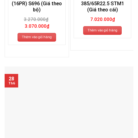
(16PR) S696 (Giá theo
385/65R22.5 STM1
bộ)
(Giá theo cái)
3.270.000
₫
7.020.000
₫
Giá
Giá
3.070.000
₫
gốc
hiện
Thêm vào giỏ hàng
là:
tại
3.270.000₫.
là:
Thêm vào giỏ hàng
3.070.000₫.
28
Th6