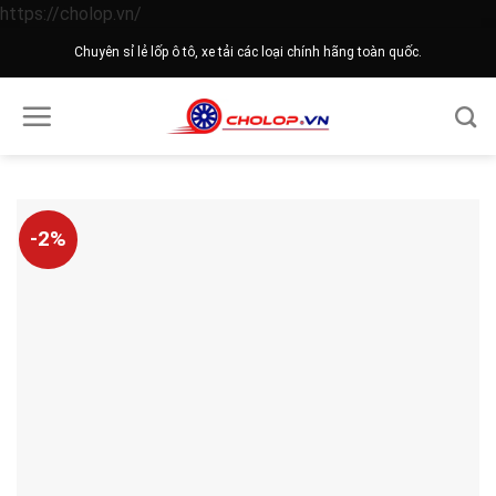
Skip
https://cholop.vn/
to
Chuyên sỉ lẻ lốp ô tô, xe tải các loại chính hãng toàn quốc.
content
-2%