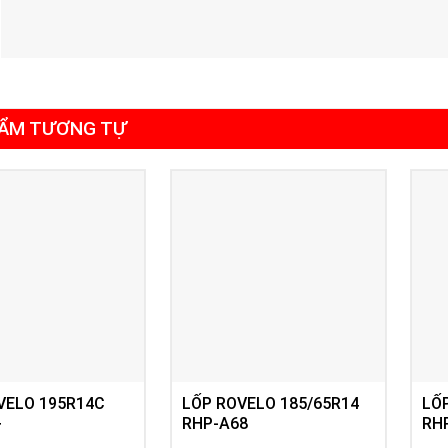
ẨM TƯƠNG TỰ
VELO 195R14C
LỐP ROVELO 185/65R14
LỐ
+
RHP-A68
RH