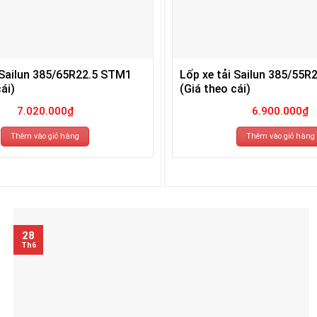
 Sailun 385/65R22.5 STM1
Lốp xe tải Sailun 385/55R
ái)
(Giá theo cái)
7.020.000
₫
6.900.000
₫
Thêm vào giỏ hàng
Thêm vào giỏ hàng
28
Th6