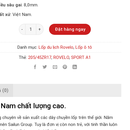
iều sâu gai
: 8,0mm.
ất xứ
: Việt Nam.
Số lượng
Đặt hàng ngay
Danh mục:
Lốp du lịch Rovelo
,
Lốp ô tô
Thẻ:
205/45ZR17
,
ROVELO
,
SPORT A1
 (0)
 Nam chất lượng cao.
ng chuyên về sản xuất các dây chuyền lốp trên thế giới. Năm
ên Sailun Group. Tuy là đơn vị còn non trẻ, với tinh thần luôn