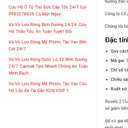
hướng đến l
Cứu Hộ Ô Tô Thủ Đức Cấp Tốc 24/7 Gọi
Công ty Cổ
0985278839 Có Mặt Ngay
Vá Vỏ Lưu Động Bình Dương 24/24: Cứu
Chúng tôi h
Hộ Thần Tốc, An Toàn Tuyệt Đối
Đặc tí
Vá Vỏ Lưu Động Mỹ Phước Tân Vạn Bến
Cát 24/7
Quy các
Vá Vỏ Lưu Động Quốc Lộ 13 Bình Dương
Mã gai
:
24/7: Carmall Tyre Nhanh Chóng An Toàn
Chỉ số t
Minh Bạch
Chiều sâ
Vá Vỏ Lưu Động Mỹ Phước Tân Vạn Cứu
Xuất xứ
Hộ Lốp Xe Tải Gần KCN VSIP 1
Rovelo 215/4
xe giảm tiến
Để có giá tố
nhất nhé!