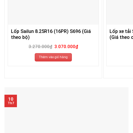
Lốp Sailun 8.25R16 (16PR) S696 (Giá
Lốp xe tải
theo bộ)
(Giá theo c
Giá
Giá
3.270.000
₫
3.070.000
₫
gốc
hiện
là:
tại
3.270.000₫.
là:
Thêm vào giỏ hàng
3.070.000₫.
10
Th7