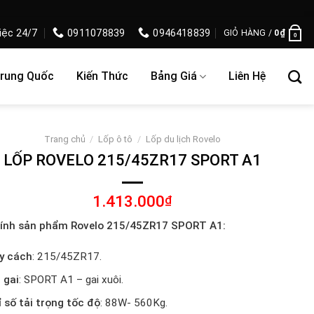
iệc 24/7
0911078839
0946418839
GIỎ HÀNG /
0
₫
0
Trung Quốc
Kiến Thức
Bảng Giá
Liên Hệ
Trang chủ
/
Lốp ô tô
/
Lốp du lịch Rovelo
LỐP ROVELO 215/45ZR17 SPORT A1
1.413.000
₫
ính sản phẩm Rovelo 215/45ZR17 SPORT A1:
y cách
: 215/45ZR17.
 gai
: SPORT A1 – gai xuôi.
ỉ số tải trọng tốc độ
: 88W- 560Kg.