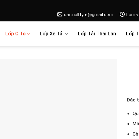
carmalltyre@gmail.com
Làm v
Lốp Ô Tô
Lốp Xe Tải
Lốp Tải Thái Lan
Lốp 
Đặc t
Qu
Mã
Ch