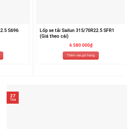
22.5 S696
Lốp xe tải Sailun 315/70R22.5 SFR1
(Giá theo cái)
6.580.000
₫
Thêm vào giỏ hàng
27
Th6