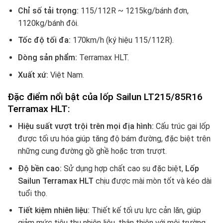
Chỉ số tải trọng:
115/112R ~ 1215kg/bánh đơn,
1120kg/bánh đôi.
Tốc độ tối đa:
170km/h (ký hiệu 115/112R).
Dòng sản phẩm:
Terramax HLT.
Xuất xứ:
Việt Nam.
Đặc điểm nổi bật của lốp Sailun LT215/85R16
Terramax HLT:
Hiệu suất vượt trội trên mọi địa hình:
Cấu trúc gai lốp
được tối ưu hóa giúp tăng độ bám đường, đặc biệt trên
những cung đường gồ ghề hoặc trơn trượt.
Độ bền cao:
Sử dụng hợp chất cao su đặc biệt,
Lốp
Sailun Terramax HLT
chịu được mài mòn tốt và kéo dài
tuổi thọ.
Tiết kiệm nhiên liệu:
Thiết kế tối ưu lực cản lăn, giúp
giảm mức tiêu thụ nhiên liệu, thân thiện với môi trường.