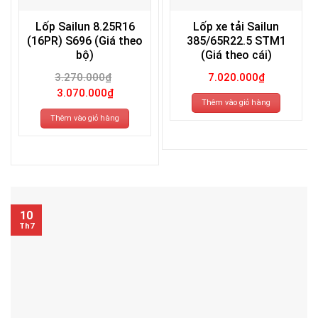
Lốp Sailun 8.25R16
Lốp xe tải Sailun
(16PR) S696 (Giá theo
385/65R22.5 STM1
bộ)
(Giá theo cái)
3.270.000
₫
7.020.000
₫
Giá
Giá
3.070.000
₫
gốc
hiện
Thêm vào giỏ hàng
là:
tại
3.270.000₫.
là:
Thêm vào giỏ hàng
3.070.000₫.
10
Th7