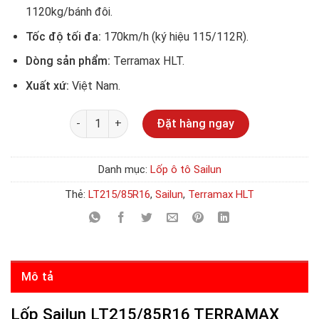
1120kg/bánh đôi.
Tốc độ tối đa:
170km/h (ký hiệu 115/112R).
Dòng sản phẩm:
Terramax HLT.
Xuất xứ:
Việt Nam.
Số lượng
Đặt hàng ngay
Danh mục:
Lốp ô tô Sailun
Thẻ:
LT215/85R16
,
Sailun
,
Terramax HLT
Mô tả
Lốp Sailun LT215/85R16 TERRAMAX