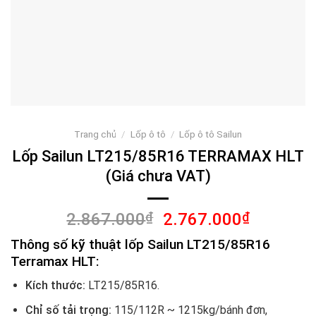
Trang chủ
/
Lốp ô tô
/
Lốp ô tô Sailun
Lốp Sailun LT215/85R16 TERRAMAX HLT
(Giá chưa VAT)
Giá
Giá
2.867.000
₫
2.767.000
₫
gốc
hiện
Thông số kỹ thuật lốp Sailun LT215/85R16
là:
tại
Terramax HLT:
2.867.000₫.
là:
2.767.00
Kích thước:
LT215/85R16.
Chỉ số tải trọng:
115/112R ~ 1215kg/bánh đơn,