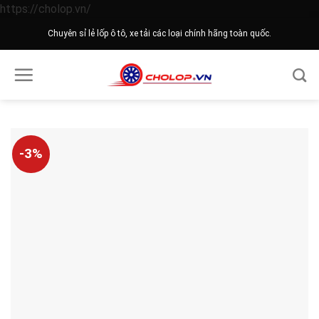
Skip
https://cholop.vn/
to
Chuyên sỉ lẻ lốp ô tô, xe tải các loại chính hãng toàn quốc.
content
-3%