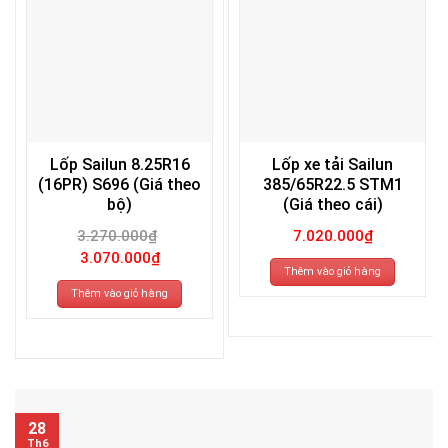
Lốp Sailun 8.25R16
Lốp xe tải Sailun
(16PR) S696 (Giá theo
385/65R22.5 STM1
bộ)
(Giá theo cái)
3.270.000
₫
7.020.000
₫
Giá
Giá
3.070.000
₫
gốc
hiện
Thêm vào giỏ hàng
là:
tại
3.270.000₫.
là:
Thêm vào giỏ hàng
3.070.000₫.
28
Th6