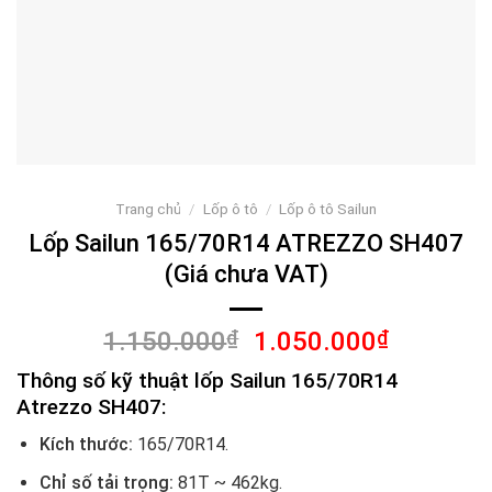
Trang chủ
/
Lốp ô tô
/
Lốp ô tô Sailun
Lốp Sailun 165/70R14 ATREZZO SH407
(Giá chưa VAT)
Giá
Giá
1.150.000
₫
1.050.000
₫
gốc
hiện
Thông số kỹ thuật lốp Sailun 165/70R14
là:
tại
Atrezzo SH407:
1.150.000₫.
là:
1.050.00
Kích thước:
165/70R14.
Chỉ số tải trọng:
81T ~ 462kg.