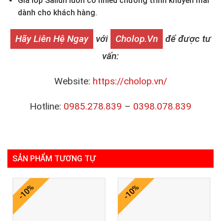
Giá lốp Sailun luôn có nhiều chương trình khuyến mãi
dành cho khách hàng.
Hãy Liên Hệ Ngay
với
Cholop.vn
để được tư
vấn:
Website:
https://cholop.vn/
Hotline:
0985.278.839
–
0398.078.839
SẢN PHẨM TƯƠNG TỰ
-10%
-10%