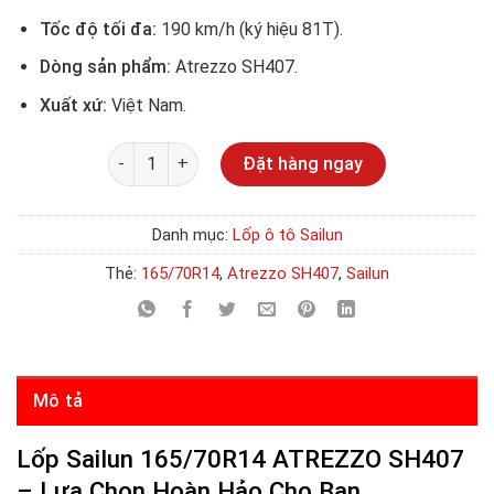
Tốc độ tối đa:
190 km/h (ký hiệu 81T).
Dòng sản phẩm:
Atrezzo SH407.
Xuất xứ:
Việt Nam.
Số lượng
Đặt hàng ngay
Danh mục:
Lốp ô tô Sailun
Thẻ:
165/70R14
,
Atrezzo SH407
,
Sailun
Mô tả
Lốp Sailun 165/70R14 ATREZZO SH407
– Lựa Chọn Hoàn Hảo Cho Bạn.