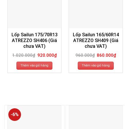
Lốp Sailun 175/70R13
Lốp Sailun 165/60R14
ATREZZO SH406 (Giá
ATREZZO SH409 (Giá
chưa VAT)
chưa VAT)
Giá
Giá
Giá
Giá
1.020.000
₫
920.000
₫
960.000
₫
860.000
₫
gốc
hiện
gốc
hiện
là:
tại
là:
tại
1.020.000₫.
là:
960.000₫.
là:
Thêm vào giỏ hàng
Thêm vào giỏ hàng
920.000₫.
860.00
-6%