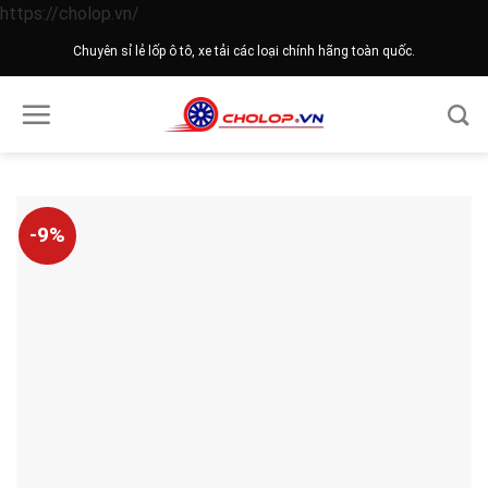
Skip
https://cholop.vn/
to
Chuyên sỉ lẻ lốp ô tô, xe tải các loại chính hãng toàn quốc.
content
-9%