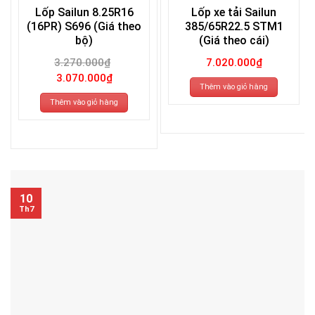
Lốp Sailun 8.25R16
Lốp xe tải Sailun
(16PR) S696 (Giá theo
385/65R22.5 STM1
bộ)
(Giá theo cái)
3.270.000
₫
7.020.000
₫
Giá
Giá
3.070.000
₫
gốc
hiện
Thêm vào giỏ hàng
là:
tại
3.270.000₫.
là:
Thêm vào giỏ hàng
3.070.000₫.
10
Th7