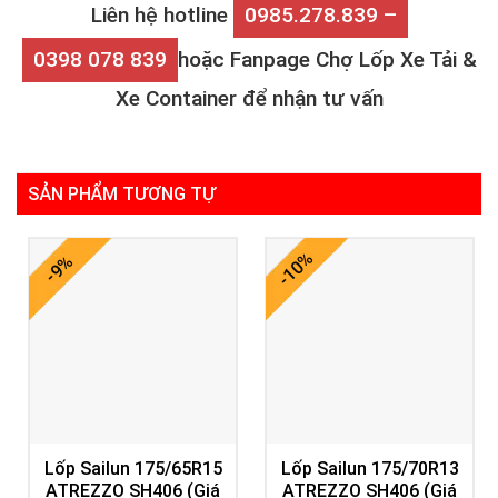
Liên hệ hotline
0985.278.839 –
0398 078 839
hoặc Fanpage Chợ Lốp Xe Tải &
Xe Container để nhận tư vấn
SẢN PHẨM TƯƠNG TỰ
-10%
-9%
Lốp Sailun 175/65R15
Lốp Sailun 175/70R13
ATREZZO SH406 (Giá
ATREZZO SH406 (Giá