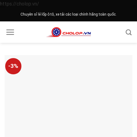
Skip
https://cholop.vn/
to
Chuyên sỉ lẻ lốp ô tô, xe tải các loại chính hãng toàn quốc.
content
-3%