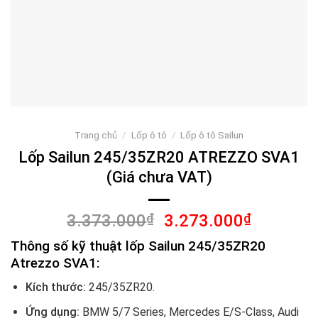
Trang chủ
/
Lốp ô tô
/
Lốp ô tô Sailun
Lốp Sailun 245/35ZR20 ATREZZO SVA1
(Giá chưa VAT)
Giá
Giá
3.373.000
₫
3.273.000
₫
gốc
hiện
Thông số kỹ thuật lốp Sailun 245/35ZR20
là:
tại
Atrezzo SVA1:
3.373.000₫.
là:
3.273.00
Kích thước:
245/35ZR20.
Ứng dụng:
BMW 5/7 Series, Mercedes E/S-Class, Audi