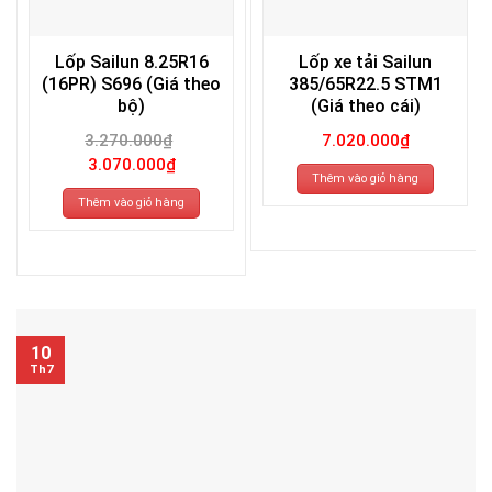
Lốp Sailun 8.25R16
Lốp xe tải Sailun
(16PR) S696 (Giá theo
385/65R22.5 STM1
bộ)
(Giá theo cái)
3.270.000
₫
7.020.000
₫
Giá
Giá
3.070.000
₫
gốc
hiện
Thêm vào giỏ hàng
là:
tại
3.270.000₫.
là:
Thêm vào giỏ hàng
3.070.000₫.
10
Th7