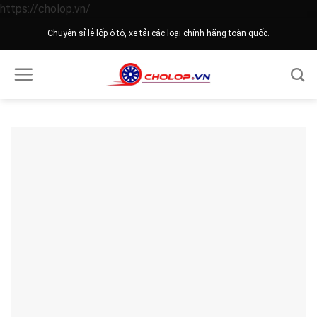
Skip
https://cholop.vn/
to
Chuyên sỉ lẻ lốp ô tô, xe tải các loại chính hãng toàn quốc.
content