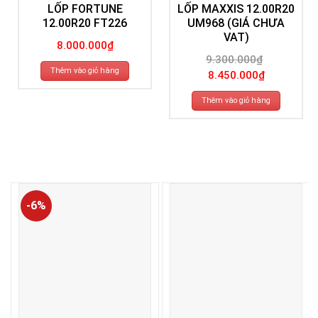
LỐP FORTUNE
LỐP MAXXIS 12.00R20
12.00R20 FT226
UM968 (GIÁ CHƯA
VAT)
8.000.000
₫
9.300.000
₫
Giá
Giá
Thêm vào giỏ hàng
8.450.000
₫
gốc
hiện
là:
tại
9.300.000₫.
là:
Thêm vào giỏ hàng
8.450.000₫.
-6%