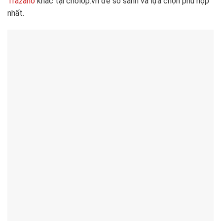
Trazano
khác tại cholop.vn để so sánh và lựa chọn phù hợp
nhất.