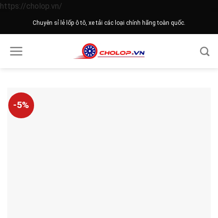
Skip
https://cholop.vn/
to
Chuyên sỉ lẻ lốp ô tô, xe tải các loại chính hãng toàn quốc.
content
-5%