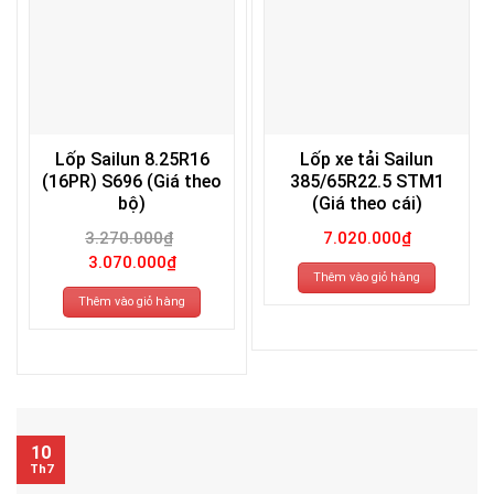
Lốp Sailun 8.25R16
Lốp xe tải Sailun
(16PR) S696 (Giá theo
385/65R22.5 STM1
bộ)
(Giá theo cái)
3.270.000
₫
7.020.000
₫
Giá
Giá
3.070.000
₫
gốc
hiện
Thêm vào giỏ hàng
là:
tại
3.270.000₫.
là:
Thêm vào giỏ hàng
3.070.000₫.
10
Th7