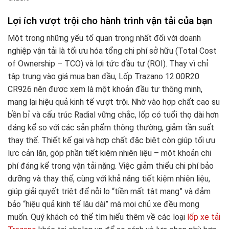
Lợi ích vượt trội cho hành trình vận tải của bạn
Một trong những yếu tố quan trọng nhất đối với doanh
nghiệp vận tải là tối ưu hóa tổng chi phí sở hữu (Total Cost
of Ownership – TCO) và lợi tức đầu tư (ROI). Thay vì chỉ
tập trung vào giá mua ban đầu, Lốp Trazano 12.00R20
CR926 nên được xem là một khoản đầu tư thông minh,
mang lại hiệu quả kinh tế vượt trội. Nhờ vào hợp chất cao su
bền bỉ và cấu trúc Radial vững chắc, lốp có tuổi thọ dài hơn
đáng kể so với các sản phẩm thông thường, giảm tần suất
thay thế. Thiết kế gai và hợp chất đặc biệt còn giúp tối ưu
lực cản lăn, góp phần tiết kiệm nhiên liệu – một khoản chi
phí đáng kể trong vận tải nặng. Việc giảm thiểu chi phí bảo
dưỡng và thay thế, cùng với khả năng tiết kiệm nhiên liệu,
giúp giải quyết triệt để nỗi lo “tiền mất tật mang” và đảm
bảo “hiệu quả kinh tế lâu dài” mà mọi chủ xe đều mong
muốn. Quý khách có thể tìm hiểu thêm về các loại
lốp xe tải