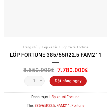
Trang chủ
/
Lốp xe tải
/
Lốp xe tải Fortune
LỐP FORTUNE 385/65R22.5 FAM211
Giá
Giá
8.650.000
₫
7.780.000
₫
gốc
hiện
Số lượng
là:
tại
Đặt hàng ngay
8.650.000₫.
là:
7.780.00
Danh mục:
Lốp xe tải Fortune
Thẻ:
385/65R22.5
,
FAM211
,
Fortune