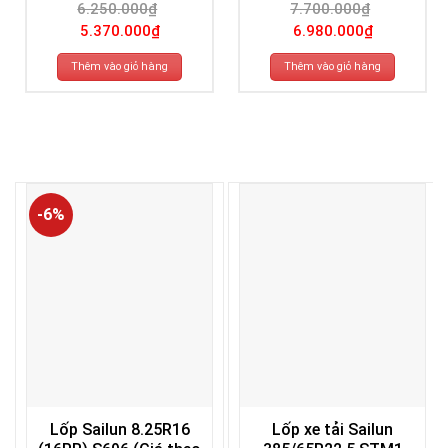
6.250.000
₫
7.700.000
₫
Giá
Giá
Giá
Giá
5.370.000
₫
6.980.000
₫
gốc
hiện
gốc
hiện
là:
tại
là:
tại
6.250.000₫.
là:
7.700.000₫.
là:
Thêm vào giỏ hàng
Thêm vào giỏ hàng
5.370.000₫.
6.980.000₫.
-6%
Lốp Sailun 8.25R16
Lốp xe tải Sailun