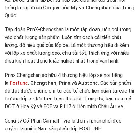
tiếng là tập đoàn
C
ooper của Mỹ và Chengshan
của Trung
Quốc.
Tập đoàn PrinX-Chengshan là một tập đoàn luôn coi trọng
vào chất lượng sản phẩm. Luôn tìm cách cải tiến chất
lượng, độ hiệu quả của lốp xe. Là một thương hiệu đi kèm
với lốp xe chất lượng cao, chịu tải tốt, thích ứng với nhiều
điều kiện hoạt động khắc nghiệt nhất trong vận hành.
Prinx Chengshan sở hữu 4 thương hiệu lốp xe nổi tiếng
là
Fortune
, Chengshan, Prinx và Austone.
Các sản phẩm
đã đạt được chứng chỉ từ các tổ chức liên quan tại các thị
trường lốp xe lớn trên toàn thế giới. Trong đó, bao gồm cả
DOT ở Hoa Kỳ và ECE và R117 ở Liên minh Châu Âu, v.v.
Công ty Cổ Phần Carmall Tyre là đơn vị phân phối độc
quyền tại miền Nam sản phẩm lốp FORTUNE.