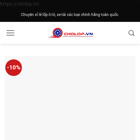
Skip
https://cholop.vn/
to
Chuyên sỉ lẻ lốp ô tô, xe tải các loại chính hãng toàn quốc.
content
-10%