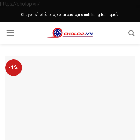
Skip
https://cholop.vn/
to
Chuyên sỉ lẻ lốp ô tô, xe tải các loại chính hãng toàn quốc.
content
-1%