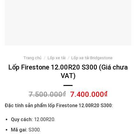
Trang chủ
/
Lốp xe tải
/
Lốp xe tải Bridgestone
Lốp Firestone 12.00R20 S300 (Giá chưa
VAT)
Giá
Giá
7.500.000
₫
7.400.000
₫
gốc
hiện
Đặc tính sản phẩm lốp
Firestone 12.00R20 S300
:
là:
tại
7.500.000₫.
là:
Quy cách:
12.00R20.
7.400.00
Mã gai:
S300.