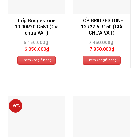
Lốp Bridgestone
LỐP BRIDGESTONE
10.00R20 G580 (Giá
12R22.5 R150 (GIÁ
chưa VAT)
CHƯA VAT)
6.150.000
₫
7.450.000
₫
Giá
Giá
Giá
Giá
6.050.000
₫
7.350.000
₫
gốc
hiện
gốc
hiện
là:
tại
là:
tại
6.150.000₫.
là:
7.450.000₫.
là:
Thêm vào giỏ hàng
Thêm vào giỏ hàng
6.050.000₫.
7.350.000₫.
-6%