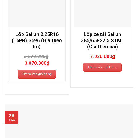
Lốp Sailun 8.25R16
Lốp xe tải Sailun
(16PR) S696 (Giá theo
385/65R22.5 STM1
bộ)
(Giá theo cái)
3.270.000
₫
7.020.000
₫
Giá
Giá
3.070.000
₫
gốc
hiện
Thêm vào giỏ hàng
là:
tại
3.270.000₫.
là:
Thêm vào giỏ hàng
3.070.000₫.
28
Th6