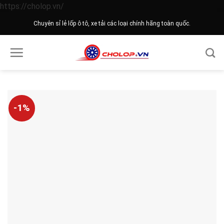
Skip
https://cholop.vn/
to
Chuyên sỉ lẻ lốp ô tô, xe tải các loại chính hãng toàn quốc.
content
-1%