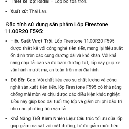
Thiết kế lốp
: Radial – Lốp bố tỏa tròn.
Xuất xứ:
Thái Lan.
Đặc tính sử dụng sản phẩm Lốp Firestone
11.00R20 F595
:
Hiệu Suất Vượt Trội
: Lốp Firestone 11.00R20 F595
được thiết kế với công nghệ tiên tiến, mang lại hiệu suất
ổn định trên các cung đường dài và khó khăn. Với khả
năng chịu tải cao và độ bám đường tốt, lốp này giúp xe
vận hành mượt mà, an toàn trên mọi địa hình.
Độ Bền Cao
: Với chất liệu cao su chất lượng và công
nghệ sản xuất tiên tiến, lốp Firestone F595 có khả năng
chống mài mòn và chịu được các điều kiện khắc nghiệt.
Điều này giúp kéo dài tuổi thọ lốp và giảm chi phí bảo trì
cho các phương tiện vận tải.
Khả Năng Tiết Kiệm Nhiên Liệu
: Cấu trúc tối ưu của lốp
giúp giảm ma sát với mặt đường, từ đó giảm mức tiêu