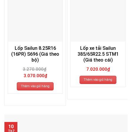
Lốp Sailun 8.25R16
Lốp xe tải Sailun
(16PR) S696 (Giá theo
385/65R22.5 STM1
bộ)
(Giá theo cái)
3.270.000
₫
7.020.000
₫
Giá
Giá
3.070.000
₫
gốc
hiện
Thêm vào giỏ hàng
là:
tại
3.270.000₫.
là:
Thêm vào giỏ hàng
3.070.000₫.
10
Th7