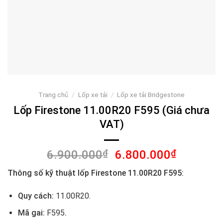
Trang chủ
/
Lốp xe tải
/
Lốp xe tải Bridgestone
Lốp Firestone 11.00R20 F595 (Giá chưa
VAT)
Giá
Giá
6.900.000
₫
6.800.000
₫
gốc
hiện
Thông số kỹ thuật lốp Firestone 11.00R20 F595:
là:
tại
6.900.000₫.
là:
Quy cách:
11.00R20.
6.800.00
Mã gai:
F595
.