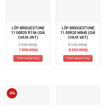
LỐP BRIDGESTONE
LỐP BRIDGESTONE
11.00R20 R156 (GIÁ
11.00R20 M840 (GIÁ
CHƯA VAT)
CHƯA VAT)
7.990.000
₫
8.150.000
₫
Giá
Giá
Giá
Giá
7.890.000
₫
8.050.000
₫
gốc
hiện
gốc
hiện
là:
tại
là:
tại
7.990.000₫.
là:
8.150.000₫.
là:
Thêm vào giỏ hàng
Thêm vào giỏ hàng
7.890.000₫.
8.050.000₫.
-6%