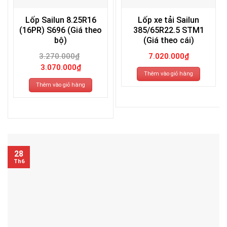
Lốp Sailun 8.25R16
Lốp xe tải Sailun
(16PR) S696 (Giá theo
385/65R22.5 STM1
bộ)
(Giá theo cái)
3.270.000
₫
7.020.000
₫
Giá
Giá
3.070.000
₫
gốc
hiện
Thêm vào giỏ hàng
là:
tại
3.270.000₫.
là:
Thêm vào giỏ hàng
3.070.000₫.
28
Th6