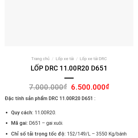
Trang chủ
/
Lốp xe tải
/
Lốp xe tải DRC
LỐP DRC 11.00R20 D651
Giá
Giá
7.000.000
₫
6.500.000
₫
gốc
hiện
Đặc tính sản phẩm DRC 11.00R20 D651 :
là:
tại
7.000.000₫.
là:
Quy cách:
11.00R20.
6.500.00
Mã gai:
D651 – gai xuôi.
Chỉ số tải trọng tốc độ:
152/149/L
– 3550 Kg/bánh