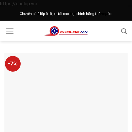
Skip
https://cholop.vn/
to
Chuyên sỉ lẻ lốp ô tô, xe tải các loại chính hãng toàn quốc.
content
-7%