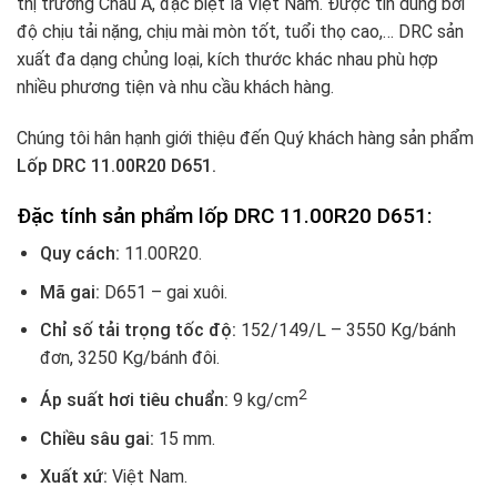
thị trường Châu Á, đặc biệt là Việt Nam. Được tin dùng bởi
độ chịu tải nặng, chịu mài mòn tốt, tuổi thọ cao,… DRC sản
xuất đa dạng chủng loại, kích thước khác nhau phù hợp
nhiều phương tiện và nhu cầu khách hàng.
Chúng tôi hân hạnh giới thiệu đến Quý khách hàng sản phẩm
Lốp DRC 11.00R20 D651.
Đặc tính sản phẩm lốp DRC 11.00R20 D651:
Quy cách:
11.00R20.
Mã gai:
D651 – gai xuôi.
Chỉ số tải trọng tốc độ:
152/149/L
– 3550 Kg/bánh
đơn, 3250 Kg/bánh đôi.
2
Áp suất hơi tiêu chuẩn:
9 kg/cm
Chiều sâu gai:
15 mm.
Xuất xứ:
Việt Nam.