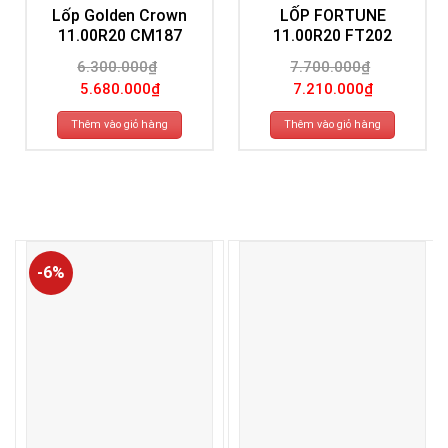
Lốp Golden Crown
LỐP FORTUNE
11.00R20 CM187
11.00R20 FT202
6.300.000
₫
7.700.000
₫
Giá
Giá
Giá
Giá
5.680.000
₫
7.210.000
₫
gốc
hiện
gốc
hiện
là:
tại
là:
tại
6.300.000₫.
là:
7.700.000₫.
là:
Thêm vào giỏ hàng
Thêm vào giỏ hàng
5.680.000₫.
7.210.000₫.
-6%