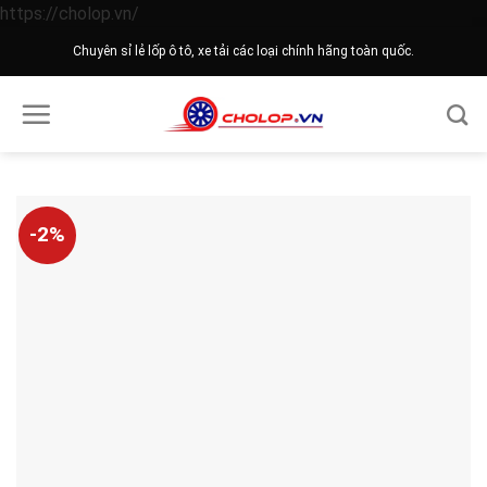
Skip
https://cholop.vn/
to
Chuyên sỉ lẻ lốp ô tô, xe tải các loại chính hãng toàn quốc.
content
-2%