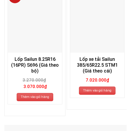
Lốp Sailun 8.25R16
Lốp xe tải Sailun
(16PR) S696 (Giá theo
385/65R22.5 STM1
bộ)
(Giá theo cái)
3.270.000
₫
7.020.000
₫
Giá
Giá
3.070.000
₫
gốc
hiện
Thêm vào giỏ hàng
là:
tại
3.270.000₫.
là:
Thêm vào giỏ hàng
3.070.000₫.