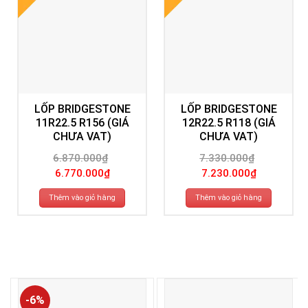
LỐP BRIDGESTONE
LỐP BRIDGESTONE
11R22.5 R156 (GIÁ
12R22.5 R118 (GIÁ
CHƯA VAT)
CHƯA VAT)
6.870.000
₫
7.330.000
₫
Giá
Giá
Giá
Giá
6.770.000
₫
7.230.000
₫
gốc
hiện
gốc
hiện
là:
tại
là:
tại
6.870.000₫.
là:
7.330.000₫.
là:
Thêm vào giỏ hàng
Thêm vào giỏ hàng
6.770.000₫.
7.230.000₫.
-6%