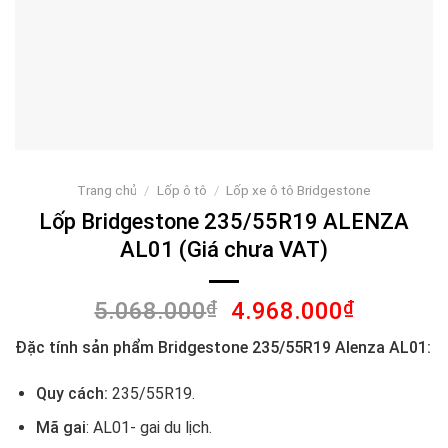
Trang chủ
/
Lốp ô tô
/
Lốp xe ô tô Bridgestone
Lốp Bridgestone 235/55R19 ALENZA
AL01 (Giá chưa VAT)
Giá
Giá
5.068.000
₫
4.968.000
₫
gốc
hiện
Đặc tính sản phẩm Bridgestone 235/55R19 Alenza AL01:
là:
tại
5.068.000₫.
là:
Quy cách:
235/55R19.
4.968.00
Mã gai
: AL01- gai du lịch.