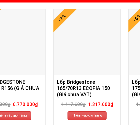
-7%
-6
IDGESTONE
Lốp Bridgestone
Lốp
 R156 (GIÁ CHƯA
165/70R13 ECOPIA 150
175
(Giá chưa VAT)
(Gi
Giá
Giá
Giá
Giá
.000
₫
6.770.000
₫
1.417.600
₫
1.317.600
₫
1
gốc
hiện
gốc
hiện
là:
tại
là:
tại
6.870.000₫.
là:
1.417.600₫.
là:
hêm vào giỏ hàng
Thêm vào giỏ hàng
6.770.000₫.
1.317.600₫.