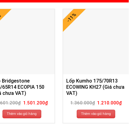
-11%
%
 Bridgestone
Lốp Kumho 175/70R13
/65R14 ECOPIA 150
ECOWING KH27 (Giá chưa
á chưa VAT)
VAT)
Giá
Giá
Giá
Giá
.601.200
₫
1.501.200
₫
1.360.000
₫
1.210.000
₫
gốc
hiện
gốc
hiện
là:
tại
là:
tại
1.601.200₫.
là:
1.360.000₫.
là:
Thêm vào giỏ hàng
Thêm vào giỏ hàng
1.501.200₫.
1.210.00