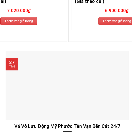
ái)
(Giá theo cái)
7.020.000
₫
6.900.000
₫
Thêm vào giỏ hàng
Thêm vào giỏ hàng
27
Th6
Vá Vỏ Lưu Động Mỹ Phước Tân Vạn Bến Cát 24/7