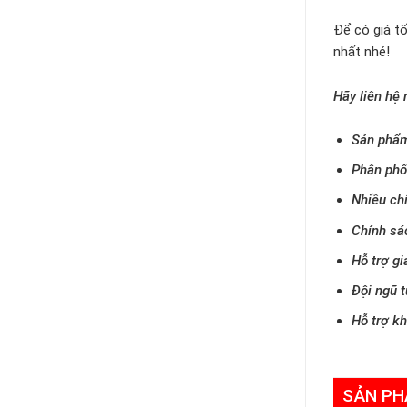
Để có giá tố
nhất nhé!
Hãy liên hệ 
Sản phẩm
Phân phố
Nhiều ch
Chính sá
Hỗ trợ gi
Đội ngũ t
Hỗ trợ k
SẢN PH