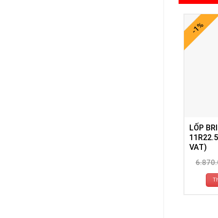
-1%
LỐP BR
11R22.5
VAT)
6.870
T