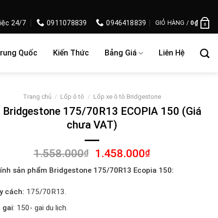
iệc 24/7
0911078839
0946418839
GIỎ HÀNG /
0
₫
0
Trung Quốc
Kiến Thức
Bảng Giá
Liên Hệ
Trang chủ
/
Lốp ô tô
/
Lốp xe ô tô Bridgestone
 Bridgestone 175/70R13 ECOPIA 150 (Giá
chưa VAT)
Giá
Giá
1.558.000
1.458.000
₫
₫
gốc
hiện
ính sản phẩm Bridgestone 175/70R13 Ecopia 150:
là:
tại
1.558.000₫.
là:
y cách:
175/70R13.
1.458.000₫.
 gai
: 150- gai du lịch.