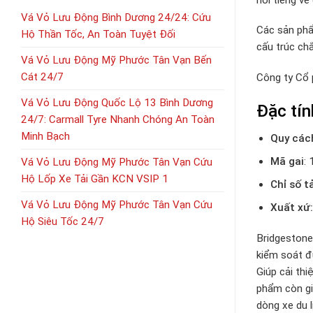
Vá Vỏ Lưu Động Bình Dương 24/24: Cứu
Các sản phẩ
Hộ Thần Tốc, An Toàn Tuyệt Đối
cấu trúc ch
Vá Vỏ Lưu Động Mỹ Phước Tân Vạn Bến
Cát 24/7
Công ty Cổ
Vá Vỏ Lưu Động Quốc Lộ 13 Bình Dương
Đặc tí
24/7: Carmall Tyre Nhanh Chóng An Toàn
Minh Bạch
Quy các
Mã gai
: 
Vá Vỏ Lưu Động Mỹ Phước Tân Vạn Cứu
Hộ Lốp Xe Tải Gần KCN VSIP 1
Chỉ số t
Vá Vỏ Lưu Động Mỹ Phước Tân Vạn Cứu
Xuất xứ:
Hộ Siêu Tốc 24/7
Bridgestone
kiểm soát đ
Giúp cải thi
phẩm còn gi
dòng xe du 