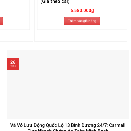
(Giá theo cái)
6.580.000
₫
Thêm vào giỏ hàng
26
Th6
Vá Vỏ Lưu Động Quốc Lộ 13 Bình Dương 24/7: Carmall