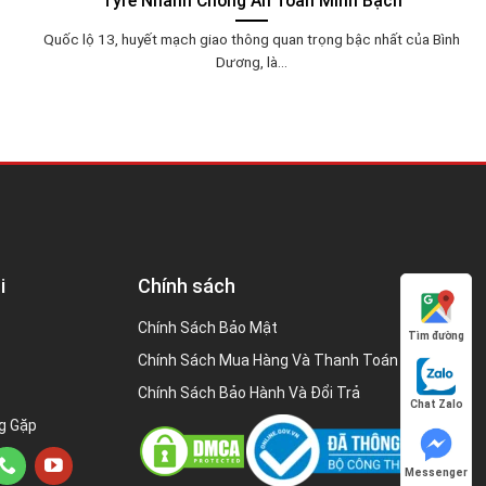
Tyre Nhanh Chóng An Toàn Minh Bạch
Quốc lộ 13, huyết mạch giao thông quan trọng bậc nhất của Bình
Dương, là...
i
Chính sách
Chính Sách Bảo Mật
Tìm đường
Chính Sách Mua Hàng Và Thanh Toán
Chính Sách Bảo Hành Và Đổi Trả
Chat Zalo
g Gặp
Messenger