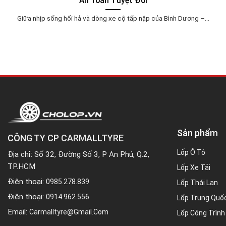
An Toàn Tuyệt Đối
Giữa nhịp sống hối hả và dòng xe cộ tấp nập của Bình Dương –...
Sản phẩm
CÔNG TY CP CARMALLTYRE
Lốp Ô Tô
Địa chỉ: Số 32, Đường Số 3, P An Phú, Q.2,
TP.HCM
Lốp Xe Tải
Điện thoại:
0985.278.839
Lốp Thái Lan
Điện thoại:
0914.962.556
Lốp Trung Quố
Email:
Carmalltyre@gmail.com
Lốp Công Trình