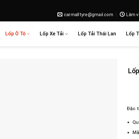
carmalltyre@gmail.com
Làm v
Lốp Ô Tô
Lốp Xe Tải
Lốp Tải Thái Lan
Lốp 
Lốp
Đặc t
Qu
Mã