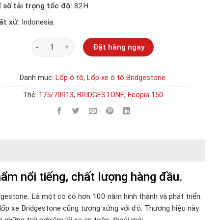
ỉ số tải trọng tốc độ:
82H.
ất xứ:
Indonesia.
Số lượng
Đặt hàng ngay
Danh mục:
Lốp ô tô
,
Lốp xe ô tô Bridgestone
Thẻ:
175/70R13
,
BRIDGESTONE
,
Ecopia 150
m nổi tiếng, chất lượng hàng đầu.
dgestone
.
Là một có có hơn 100 năm hình thành và phát triển.
 lốp xe Bridgestone cũng tương xứng với đó. Thương hiệu này
 những trải nghiệm lái xe an toàn, thoải mái.