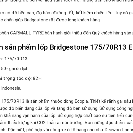
m có độ bền cao, độ bám đường tốt, tiết kiệm nhiên liệu. Tuy có g
ắc chắn giúp Bridgestone rất được lòng khách hàng.
 phần CARMALL TYRE hân hạnh giới thiệu đến Quý khách hàng sả
nh sản phẩm lốp Bridgestone 175/70R13 E
h:
175/70R13.
150- gai du lịch.
ải trọng tốc độ:
82H.
Indonesia.
 175/70R13 là sản phẩm thuộc dòng Ecopia. Thiết kế rãnh gai sâu 
ược độ biến dạng của lốp và tăng độ bền sử dụng. Sử dụng công ng
ện khả năng vận hành của lốp. Sử dụng hợp chất cao su tiên tiến cùng
ảm thiểu lượng khí CO2 thải ra môi trường. Với những đặc điểm, c
lịch. Đặc biệt, phù hợp với dòng xe ô tô hạng nhỏ như Deawoo Lano