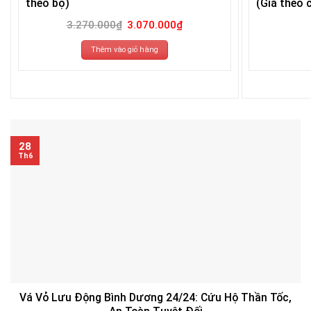
theo bộ)
(Giá theo c
Giá
Giá
3.270.000
₫
3.070.000
₫
gốc
hiện
là:
tại
3.270.000₫.
là:
Thêm vào giỏ hàng
3.070.000₫.
28
Th6
Vá Vỏ Lưu Động Bình Dương 24/24: Cứu Hộ Thần Tốc,