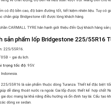
m có độ bền cao, độ bám đường tốt, tiết kiệm nhiên liệu. Tuy có g
ắc chắn giúp Bridgestone rất được lòng khách hàng.
 phần CARMALL TYRE hân hạnh giới thiệu đến Quý khách hàng sả
nh sản phẩm lốp Bridgestone 225/55R16 T
h:
225/55R16.
T05B – gai du lịch.
ải trọng tốc độ:
95V.
Indonesia.
 225/55R16 là sản phẩm thuộc dòng Turanza. Thiết kế đặc biệt tối
p giúp dễ dàng thoát nước ra ngoài. Gai lốp được thiết kế hợp chấ
ế gai dọc mang lại khả năng điều hướng và ổn định tay lái. Cấu tạo 
 các dòng xe sedan.