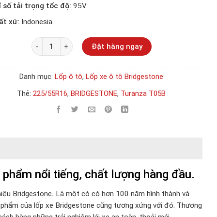
ỉ số tải trọng tốc độ:
95V.
ất xứ:
Indonesia.
Số lượng
Đặt hàng ngay
Danh mục:
Lốp ô tô
,
Lốp xe ô tô Bridgestone
Thẻ:
225/55R16
,
BRIDGESTONE
,
Turanza T05B
hẩm nổi tiếng, chất lượng hàng đầu.
iệu Bridgestone
.
Là một có có hơn 100 năm hình thành và
ản phẩm của lốp xe Bridgestone cũng tương xứng với đó. Thương
hách hàng những trải nghiệm lái xe an toàn, thoải mái.