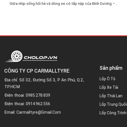
Giữa nhịp sống hối hả và dòng xe cộ tấp nập của Bình Dương –...
Sản phẩm
CÔNG TY CP CARMALLTYRE
Lốp Ô Tô
Địa chỉ: Số 32, Đường Số 3, P An Phú, Q.2,
TP.HCM
Lốp Xe Tải
Điện thoại:
0985.278.839
Lốp Thái Lan
Điện thoại:
0914.962.556
Lốp Trung Quố
Email:
Carmalltyre@gmail.com
Lốp Công Trình