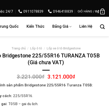
iệc 24/7
0911078839
0946418839
GIỎ HÀNG /
0
₫
0
Trung Quốc
Kiến Thức
Bảng Giá
Liên Hệ
Trang chủ
/
Lốp ô tô
/
Lốp xe ô tô Bridgestone
p Bridgestone 225/55R16 TURANZA T05B
(Giá chưa VAT)
Giá
Giá
3.221.000
3.121.000
₫
₫
gốc
hiện
ính sản phẩm Bridgestone 225/55R16 Turanza T05B:
là:
tại
3.221.000₫.
là:
y cách:
225/55R16.
3.121.000₫.
 gai
: T05B – gai du lịch.