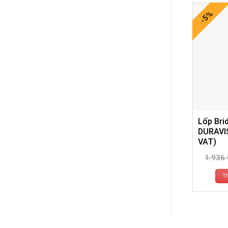
-5%
Lốp Bri
DURAVIS
VAT)
1.936
T