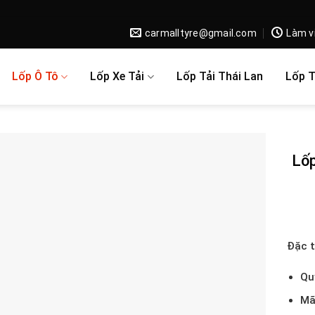
carmalltyre@gmail.com
Làm v
Lốp Ô Tô
Lốp Xe Tải
Lốp Tải Thái Lan
Lốp 
Lố
Đặc t
Qu
Mã