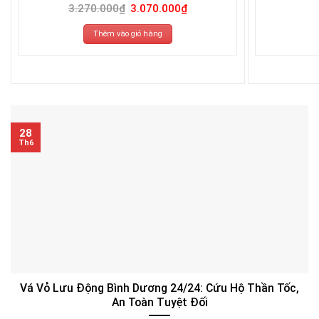
Giá
Giá
3.270.000
₫
3.070.000
₫
gốc
hiện
là:
tại
3.270.000₫.
là:
Thêm vào giỏ hàng
3.070.000₫.
28
Th6
Vá Vỏ Lưu Động Bình Dương 24/24: Cứu Hộ Thần Tốc,
An Toàn Tuyệt Đối