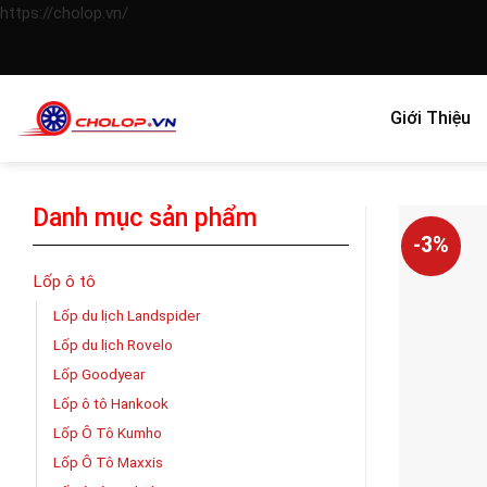
Skip
https://cholop.vn/
to
content
Giới Thiệu
Danh mục sản phẩm
-3%
Lốp ô tô
Lốp du lịch Landspider
Lốp du lịch Rovelo
Lốp Goodyear
Lốp ô tô Hankook
Lốp Ô Tô Kumho
Lốp Ô Tô Maxxis