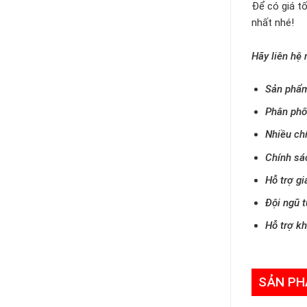
Để có giá tố
nhất nhé!
Hãy liên hệ 
Sản phẩm
Phân phố
Nhiều ch
Chính sá
Hỗ trợ gi
Đội ngũ t
Hỗ trợ k
SẢN PH