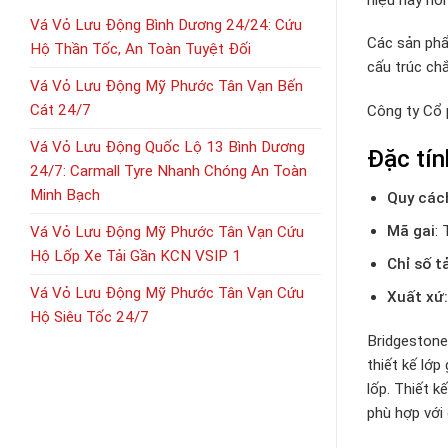
Vá Vỏ Lưu Động Bình Dương 24/24: Cứu
Các sản phẩ
Hộ Thần Tốc, An Toàn Tuyệt Đối
cấu trúc ch
Vá Vỏ Lưu Động Mỹ Phước Tân Vạn Bến
Cát 24/7
Công ty Cổ
Vá Vỏ Lưu Động Quốc Lộ 13 Bình Dương
Đặc tí
24/7: Carmall Tyre Nhanh Chóng An Toàn
Minh Bạch
Quy các
Mã gai
: 
Vá Vỏ Lưu Động Mỹ Phước Tân Vạn Cứu
Hộ Lốp Xe Tải Gần KCN VSIP 1
Chỉ số t
Vá Vỏ Lưu Động Mỹ Phước Tân Vạn Cứu
Xuất xứ:
Hộ Siêu Tốc 24/7
Bridgestone
thiết kế lớ
lốp. Thiết k
phù hợp với