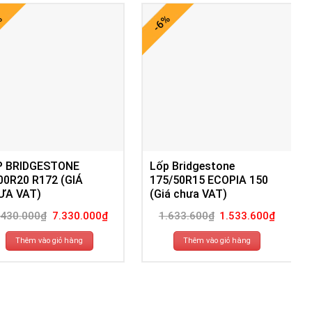
%
-6%
P BRIDGESTONE
Lốp Bridgestone
00R20 R172 (GIÁ
175/50R15 ECOPIA 150
ƯA VAT)
(Giá chưa VAT)
Giá
Giá
Giá
Giá
.430.000
₫
7.330.000
₫
1.633.600
₫
1.533.600
₫
gốc
hiện
gốc
hiện
là:
tại
là:
tại
7.430.000₫.
là:
1.633.600₫.
là:
Thêm vào giỏ hàng
Thêm vào giỏ hàng
7.330.000₫.
1.533.60