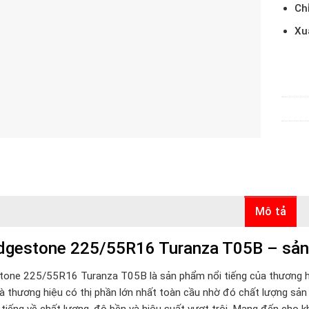
Ch
Xu
Mô tả
dgestone 225/55R16 Turanza T05B – sản p
tone 225/55R16 Turanza T05B là sản phẩm nổi tiếng của thương h
 Là thương hiệu có thị phần lớn nhất toàn cầu nhờ đó chất lượng s
 tiếng về chất lượng, độ bền và hiệu suất vượt trội. Mang đến cho k