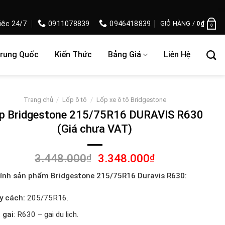
iệc 24/7
0911078839
0946418839
GIỎ HÀNG /
0
₫
0
Trung Quốc
Kiến Thức
Bảng Giá
Liên Hệ
Trang chủ
/
Lốp ô tô
/
Lốp xe ô tô Bridgestone
p Bridgestone 215/75R16 DURAVIS R630
(Giá chưa VAT)
Giá
Giá
3.448.000
3.348.000
₫
₫
gốc
hiện
ính sản phẩm Bridgestone 215/75R16 Duravis R630:
là:
tại
3.448.000₫.
là:
y cách:
205/75R16.
3.348.000₫.
 gai
: R630 – gai du lịch.