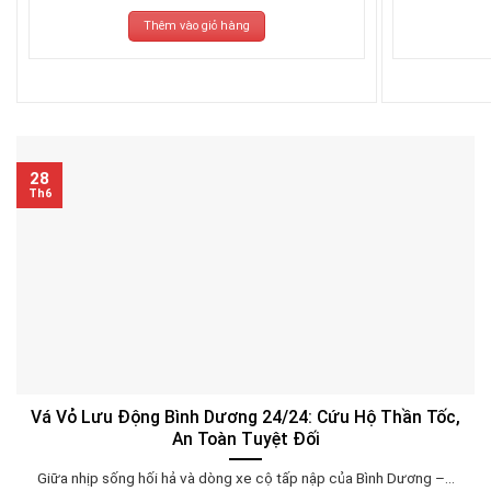
là:
tại
3.270.000₫.
là:
Thêm vào giỏ hàng
3.070.000₫.
28
Th6
Vá Vỏ Lưu Động Bình Dương 24/24: Cứu Hộ Thần Tốc,
An Toàn Tuyệt Đối
Giữa nhịp sống hối hả và dòng xe cộ tấp nập của Bình Dương –...