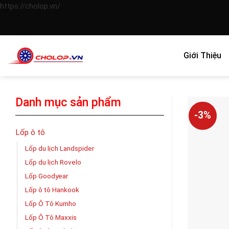
Skip
https://cholop.vn/
to
content
Giới Thiệu
Danh mục sản phẩm
-3%
Lốp ô tô
Lốp du lịch Landspider
Lốp du lịch Rovelo
Lốp Goodyear
Lốp ô tô Hankook
Lốp Ô Tô Kumho
Lốp Ô Tô Maxxis