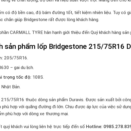
m có độ bền cao, độ bám đường tốt, tiết kiệm nhiên liệu. Tuy có g
ắc chắn giúp Bridgestone rất được lòng khách hàng.
 phần CARMALL TYRE hân hạnh giới thiệu đến Quý khách hàng sả
nh sản phẩm lốp Bridgestone 215/75R16 D
h:
205/75R16.
R630 – gai du lịch.
ải trọng tốc độ:
108S.
Nhật Bản.
 215/75R16 thuộc dòng sản phẩm Duravis. Được sản xuất bởi công 
h phù hợp với quãng đường đi lớn. Chịu được áp lực của việc sử dụ
ẩm phù hợp với dòng xe thương mại.
t quý khách vui lòng liên hệ trực tiếp đến số
Hotline: 0985.278.83