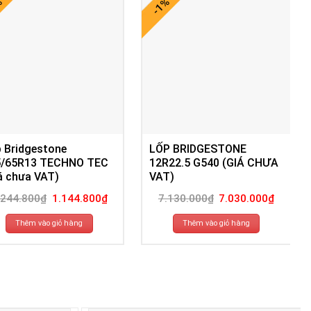
%
-1%
 Bridgestone
LỐP BRIDGESTONE
5/65R13 TECHNO TEC
12R22.5 G540 (GIÁ CHƯA
á chưa VAT)
VAT)
Giá
Giá
Giá
Giá
.244.800
₫
1.144.800
₫
7.130.000
₫
7.030.000
₫
gốc
hiện
gốc
hiện
là:
tại
là:
tại
1.244.800₫.
là:
7.130.000₫.
là:
Thêm vào giỏ hàng
Thêm vào giỏ hàng
1.144.800₫.
7.030.00