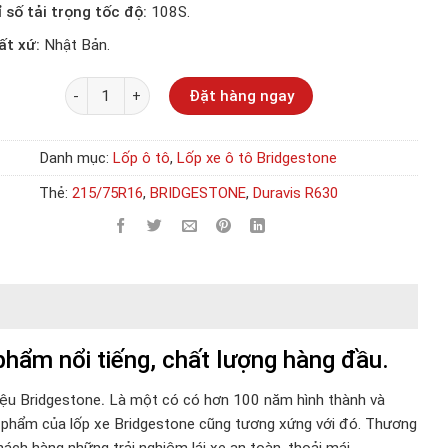
ỉ số tải trọng tốc độ:
108S.
ất xứ:
Nhật Bản.
Số lượng
Đặt hàng ngay
Danh mục:
Lốp ô tô
,
Lốp xe ô tô Bridgestone
Thẻ:
215/75R16
,
BRIDGESTONE
,
Duravis R630
ẩm nổi tiếng, chất lượng hàng đầu.
iệu Bridgestone
.
Là một có có hơn 100 năm hình thành và
ản phẩm của lốp xe Bridgestone cũng tương xứng với đó. Thương
hách hàng những trải nghiệm lái xe an toàn, thoải mái.