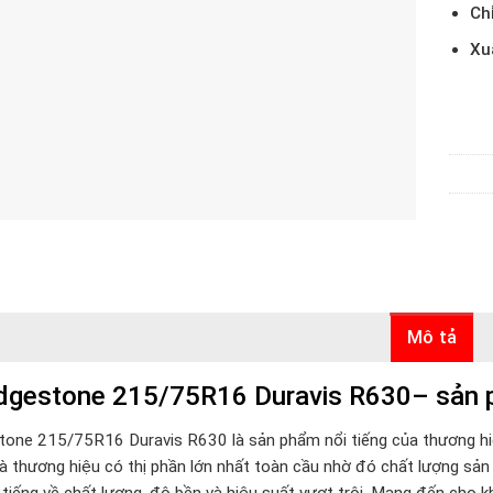
Ch
Xu
Mô tả
dgestone 215/75R16 Duravis R630– sản ph
tone 215/75R16 Duravis R630 là sản phẩm nổi tiếng của thương h
 Là thương hiệu có thị phần lớn nhất toàn cầu nhờ đó chất lượng s
 tiếng về chất lượng, độ bền và hiệu suất vượt trội. Mang đến cho k