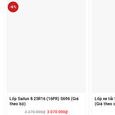
-6%
Lốp Sailun 8.25R16 (16PR) S696 (Giá
Lốp xe tải
theo bộ)
(Giá theo c
Giá
Giá
3.270.000
₫
3.070.000
₫
gốc
hiện