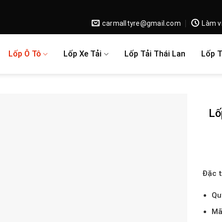
carmalltyre@gmail.com
Làm v
Lốp Ô Tô
Lốp Xe Tải
Lốp Tải Thái Lan
Lốp 
Lố
Đặc t
Qu
Mã