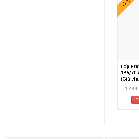
-7%
Lốp Bri
185/70
(Giá ch
1.439
T