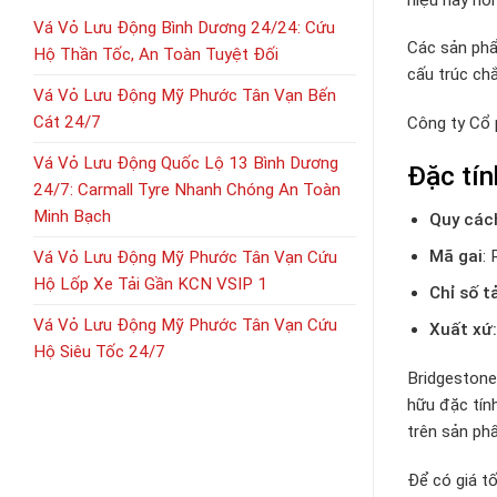
Vá Vỏ Lưu Động Bình Dương 24/24: Cứu
Các sản phẩ
Hộ Thần Tốc, An Toàn Tuyệt Đối
cấu trúc ch
Vá Vỏ Lưu Động Mỹ Phước Tân Vạn Bến
Cát 24/7
Công ty Cổ
Vá Vỏ Lưu Động Quốc Lộ 13 Bình Dương
Đặc tí
24/7: Carmall Tyre Nhanh Chóng An Toàn
Minh Bạch
Quy các
Mã gai
: 
Vá Vỏ Lưu Động Mỹ Phước Tân Vạn Cứu
Hộ Lốp Xe Tải Gần KCN VSIP 1
Chỉ số t
Vá Vỏ Lưu Động Mỹ Phước Tân Vạn Cứu
Xuất xứ:
Hộ Siêu Tốc 24/7
Bridgestone
hữu đặc tín
trên sản ph
Để có giá tố