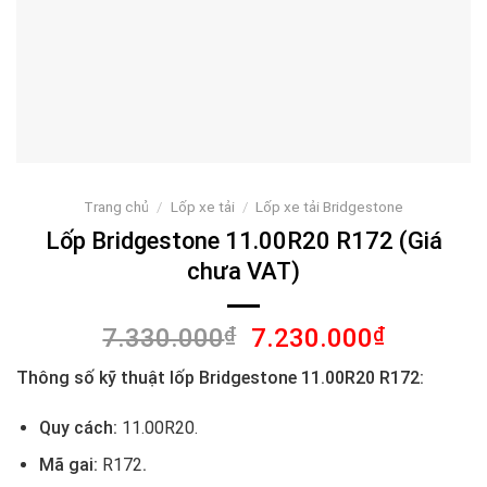
Trang chủ
/
Lốp xe tải
/
Lốp xe tải Bridgestone
Lốp Bridgestone 11.00R20 R172 (Giá
chưa VAT)
Giá
Giá
7.330.000
₫
7.230.000
₫
gốc
hiện
Thông số kỹ thuật lốp Bridgestone 11.00R20 R172:
là:
tại
7.330.000₫.
là:
Quy cách:
11.00R20.
7.230.00
Mã gai:
R172
.