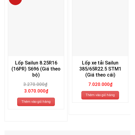
Lốp Sailun 8.25R16
Lốp xe tải Sailun
(16PR) S696 (Giá theo
385/65R22.5 STM1
bộ)
(Giá theo cái)
3.270.000
₫
7.020.000
₫
Giá
Giá
3.070.000
₫
gốc
hiện
Thêm vào giỏ hàng
là:
tại
3.270.000₫.
là:
Thêm vào giỏ hàng
3.070.000₫.