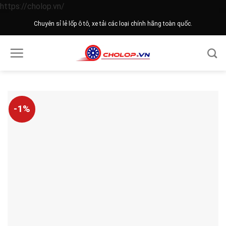
Skip
https://cholop.vn/
to
Chuyên sỉ lẻ lốp ô tô, xe tải các loại chính hãng toàn quốc.
content
-1%