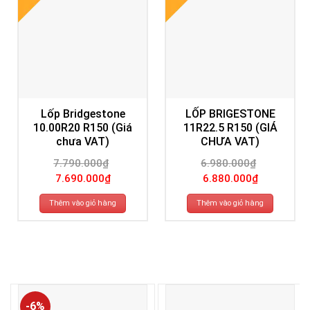
Lốp Bridgestone
LỐP BRIGESTONE
10.00R20 R150 (Giá
11R22.5 R150 (GIÁ
chưa VAT)
CHƯA VAT)
7.790.000
₫
6.980.000
₫
Giá
Giá
Giá
Giá
7.690.000
₫
6.880.000
₫
gốc
hiện
gốc
hiện
là:
tại
là:
tại
7.790.000₫.
là:
6.980.000₫.
là:
Thêm vào giỏ hàng
Thêm vào giỏ hàng
7.690.000₫.
6.880.000₫.
-6%