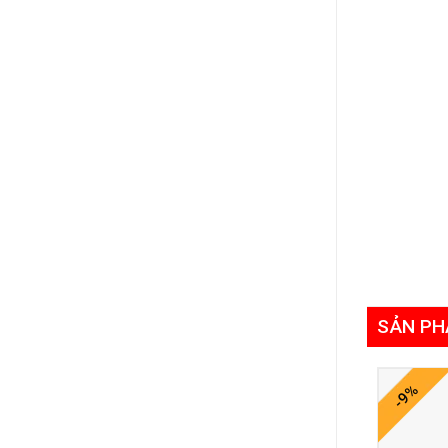
SẢN PH
-9%