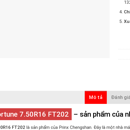
13
Ch
Xu
Mô tả
Đánh giá
ortune 7.50R16 FT202
– sản phẩm của n
.50R16 FT202
là sản phẩm của Prinx Chengshan. Đây là một nhà m