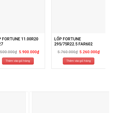
P FORTUNE 11.00R20
LỐP FORTUNE
27
295/75R22.5 FAR602
Giá
Giá
Giá
Giá
.500.000
₫
5.900.000
₫
5.760.000
₫
5.260.000
₫
gốc
hiện
gốc
hiện
là:
tại
là:
tại
6.500.000₫.
là:
5.760.000₫.
là:
Thêm vào giỏ hàng
Thêm vào giỏ hàng
5.900.000₫.
5.260.00