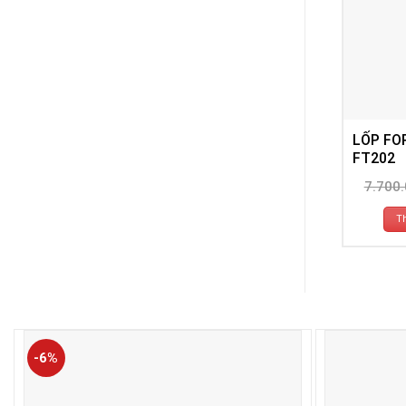
LỐP FO
FT202
7.700
T
-6%