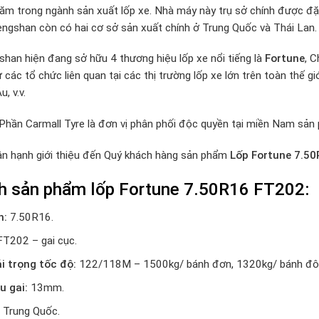
ăm trong ngành sản xuất lốp xe. Nhà máy này trụ sở chính được đặ
hengshan còn có hai cơ sở sản xuất chính ở Trung Quốc và Thái Lan.
shan hiện đang sở hữu 4 thương hiệu lốp xe nổi tiếng là
Fortune
, 
ừ các tổ chức liên quan tại các thị trường lốp xe lớn trên toàn thế
, v.v.
Phần Carmall Tyre là đơn vị phân phối độc quyền tại miền Nam sả
ân hạnh giới thiệu đến Quý khách hàng sản phẩm
Lốp Fortune 7.5
nh sản phẩm lốp Fortune 7.50R16 FT202:
h:
7.50R16.
T202 – gai cục.
ải trọng tốc độ:
122/118M – 1500kg/ bánh đơn, 1320kg/ bánh đôi
u gai:
13mm.
Trung Quốc.