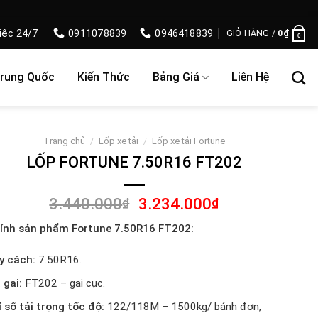
iệc 24/7
0911078839
0946418839
GIỎ HÀNG /
0
₫
0
Trung Quốc
Kiến Thức
Bảng Giá
Liên Hệ
Trang chủ
/
Lốp xe tải
/
Lốp xe tải Fortune
LỐP FORTUNE 7.50R16 FT202
Giá
Giá
3.440.000
3.234.000
₫
₫
gốc
hiện
ính sản phẩm Fortune 7.50R16 FT202:
là:
tại
3.440.000₫.
là:
y cách:
7.50R16.
3.234.000₫.
 gai:
FT202 – gai cục.
ỉ số tải trọng tốc độ:
122/118M – 1500kg/ bánh đơn,