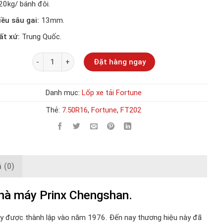
20kg/ bánh đôi.
iều sâu gai:
13mm.
ất xứ:
Trung Quốc.
Số lượng
Đặt hàng ngay
Danh mục:
Lốp xe tải Fortune
Thẻ:
7.50R16
,
Fortune
,
FT202
 (0)
hà máy Prinx Chengshan.
áy được thành lập vào năm 1976. Đến nay thương hiệu này đã