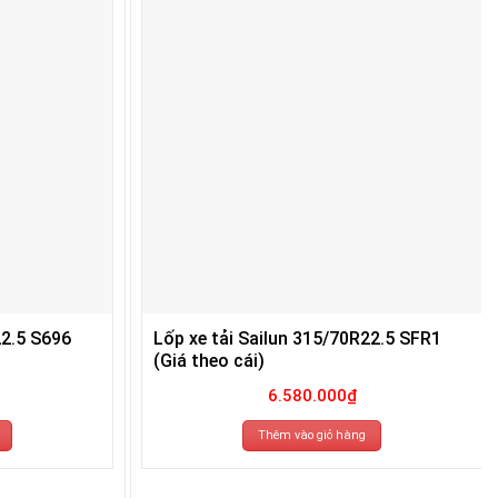
22.5 S696
Lốp xe tải Sailun 315/70R22.5 SFR1
(Giá theo cái)
6.580.000
₫
Thêm vào giỏ hàng