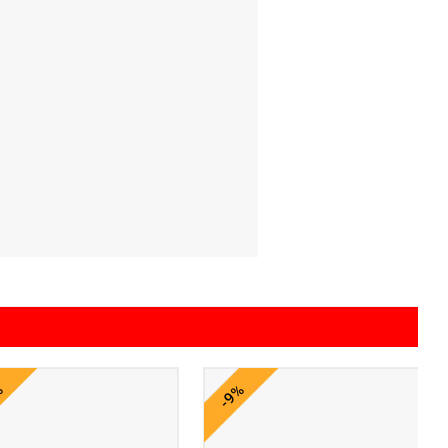
%
-9%