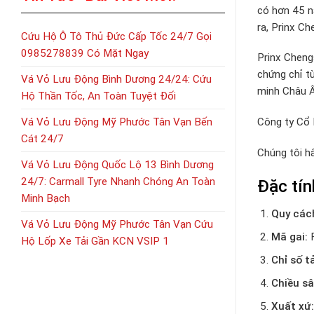
có hơn 45 n
ra, Prinx C
Cứu Hộ Ô Tô Thủ Đức Cấp Tốc 24/7 Gọi
0985278839 Có Mặt Ngay
Prinx Cheng
chứng chỉ t
Vá Vỏ Lưu Động Bình Dương 24/24: Cứu
minh Châu Âu
Hộ Thần Tốc, An Toàn Tuyệt Đối
Công ty Cổ 
Vá Vỏ Lưu Động Mỹ Phước Tân Vạn Bến
Cát 24/7
Chúng tôi h
Vá Vỏ Lưu Động Quốc Lộ 13 Bình Dương
24/7: Carmall Tyre Nhanh Chóng An Toàn
Đặc tí
Minh Bạch
Quy các
Vá Vỏ Lưu Động Mỹ Phước Tân Vạn Cứu
Mã gai:
F
Hộ Lốp Xe Tải Gần KCN VSIP 1
Chỉ số t
Chiều sâ
Xuất xứ: