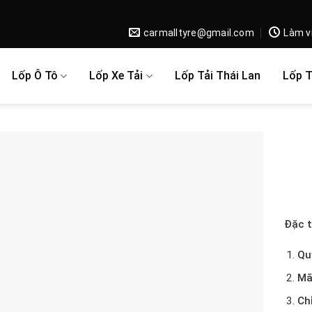
carmalltyre@gmail.com
Làm v
Lốp Ô Tô
Lốp Xe Tải
Lốp Tải Thái Lan
Lốp 
Đặc t
Qu
Mã
Ch