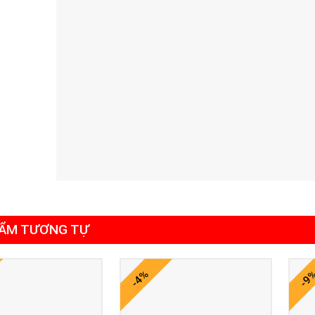
ẨM TƯƠNG TỰ
-4%
-9