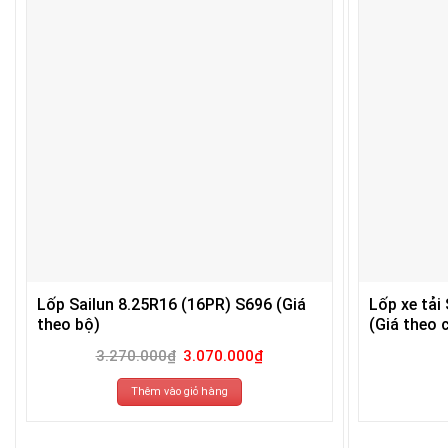
Lốp Sailun 8.25R16 (16PR) S696 (Giá
Lốp xe tải
theo bộ)
(Giá theo c
Giá
Giá
3.270.000
₫
3.070.000
₫
gốc
hiện
là:
tại
3.270.000₫.
là:
Thêm vào giỏ hàng
3.070.000₫.