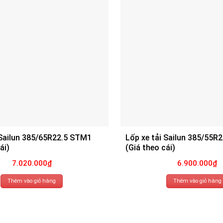
 Sailun 385/65R22.5 STM1
Lốp xe tải Sailun 385/55R
ái)
(Giá theo cái)
7.020.000
₫
6.900.000
₫
Thêm vào giỏ hàng
Thêm vào giỏ hàng