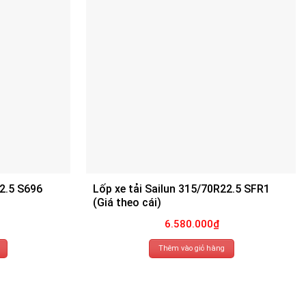
22.5 S696
Lốp xe tải Sailun 315/70R22.5 SFR1
(Giá theo cái)
6.580.000
₫
Thêm vào giỏ hàng