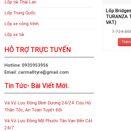
Lốp tải Thái Lan
Lốp Bridge
Lốp Trung Quốc
TURANZA T
VAT)
Lốp xe công trình
7.724.80
Lốp xe tải
Thêm 
HỖ TRỢ TRỰC TUYẾN
Hotline: 0935953956
Email: carmalltyre@gmail.com
Tin Tức- Bài Viết Mới.
Vá Vỏ Lưu Động Bình Dương 24/24: Cứu Hộ
Thần Tốc, An Toàn Tuyệt Đối
Vá Vỏ Lưu Động Mỹ Phước Tân Vạn Bến Cát
24/7