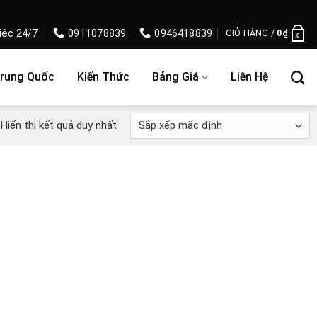
iệc 24/7
0911078839
0946418839
GIỎ HÀNG /
0
₫
0
Trung Quốc
Kiến Thức
Bảng Giá
Liên Hệ
Hiển thị kết quả duy nhất