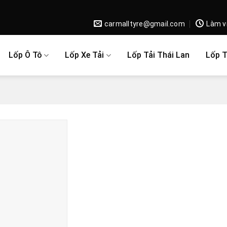
carmalltyre@gmail.com
Làm v
Lốp Ô Tô
Lốp Xe Tải
Lốp Tải Thái Lan
Lốp 