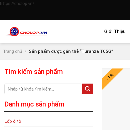
Skip
https://cholop.vn/
to
content
Giới Thiệu
Trang chủ
/
Sản phẩm được gắn thẻ “Turanza T05G”
Tìm kiếm sản phẩm
-1%
Tìm
kiếm:
Danh mục sản phẩm
Lốp ô tô