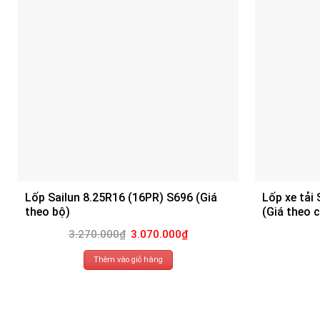
Lốp Sailun 8.25R16 (16PR) S696 (Giá
Lốp xe tải
theo bộ)
(Giá theo c
Giá
Giá
3.270.000
₫
3.070.000
₫
gốc
hiện
là:
tại
3.270.000₫.
là:
Thêm vào giỏ hàng
3.070.000₫.