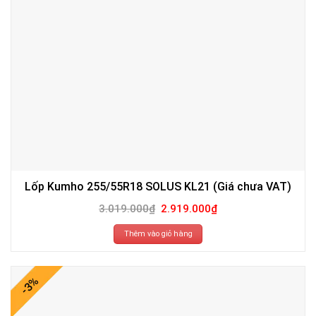
Lốp Kumho 255/55R18 SOLUS KL21 (Giá chưa VAT)
Giá
Giá
3.019.000
₫
2.919.000
₫
gốc
hiện
là:
tại
3.019.000₫.
là:
Thêm vào giỏ hàng
2.919.000₫.
-3%