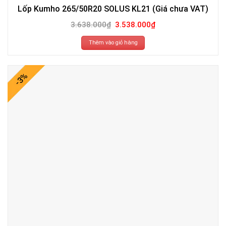
Lốp Kumho 265/50R20 SOLUS KL21 (Giá chưa VAT)
Giá
Giá
3.638.000
₫
3.538.000
₫
gốc
hiện
là:
tại
3.638.000₫.
là:
Thêm vào giỏ hàng
3.538.000₫.
-3%