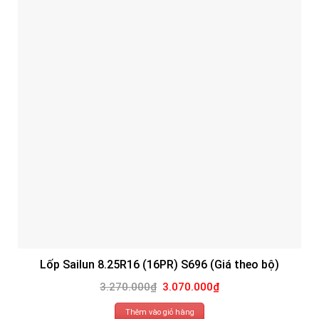
Lốp Sailun 8.25R16 (16PR) S696 (Giá theo bộ)
Giá
Giá
3.270.000
₫
3.070.000
₫
gốc
hiện
là:
tại
3.270.000₫.
là:
Thêm vào giỏ hàng