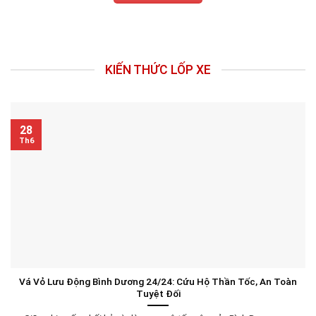
3.070.000₫.
KIẾN THỨC LỐP XE
28
Th6
Vá Vỏ Lưu Động Bình Dương 24/24: Cứu Hộ Thần Tốc, An Toàn
Tuyệt Đối