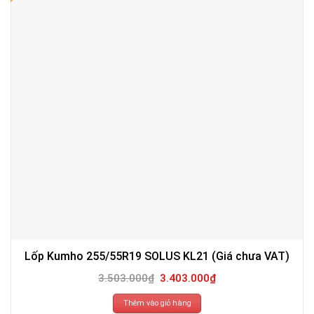
Lốp Kumho 255/55R19 SOLUS KL21 (Giá chưa VAT)
Giá
Giá
3.503.000
₫
3.403.000
₫
gốc
hiện
là:
tại
3.503.000₫.
là:
Thêm vào giỏ hàng
3.403.000₫.