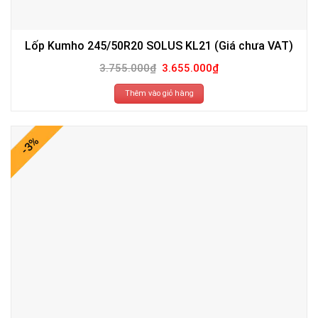
Lốp Kumho 245/50R20 SOLUS KL21 (Giá chưa VAT)
Giá
Giá
3.755.000
₫
3.655.000
₫
gốc
hiện
là:
tại
3.755.000₫.
là:
Thêm vào giỏ hàng
3.655.000₫.
-3%