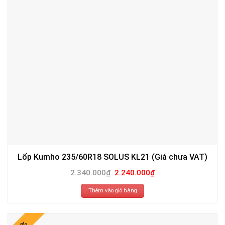
Lốp Kumho 235/60R18 SOLUS KL21 (Giá chưa VAT)
Giá
Giá
2.340.000
₫
2.240.000
₫
gốc
hiện
là:
tại
2.340.000₫.
là:
Thêm vào giỏ hàng
2.240.000₫.