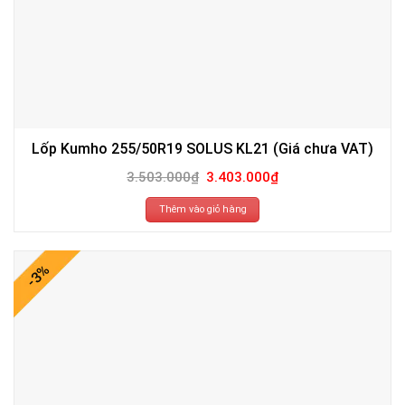
Lốp Kumho 255/50R19 SOLUS KL21 (Giá chưa VAT)
Giá
Giá
3.503.000
₫
3.403.000
₫
gốc
hiện
là:
tại
3.503.000₫.
là:
Thêm vào giỏ hàng
3.403.000₫.
-3%