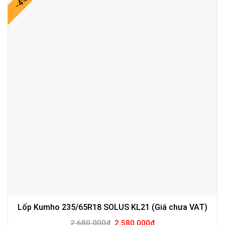
-4%
Lốp Kumho 235/65R18 SOLUS KL21 (Giá chưa VAT)
Giá
Giá
2.680.000
₫
2.580.000
₫