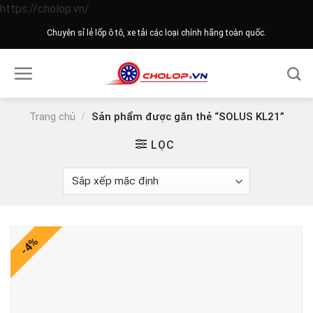
Skip
https://cholop.vn/
to
Chuyên sỉ lẻ lốp ô tô, xe tải các loại chính hãng toàn quốc.
content
Trang chủ
/
Sản phẩm được gắn thẻ “SOLUS KL21”
LỌC
-4%