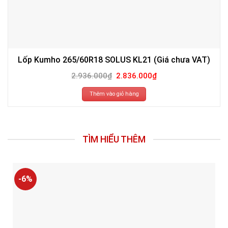
Lốp Kumho 265/60R18 SOLUS KL21 (Giá chưa VAT)
Giá
Giá
2.936.000
₫
2.836.000
₫
gốc
hiện
là:
tại
2.936.000₫.
là:
Thêm vào giỏ hàng
2.836.000₫.
TÌM HIỂU THÊM
-6%