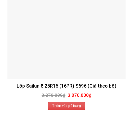
Lốp Sailun 8.25R16 (16PR) S696 (Giá theo bộ)
Giá
Giá
3.270.000
₫
3.070.000
₫
gốc
hiện
là:
tại
3.270.000₫.
là:
Thêm vào giỏ hàng
3.070.000₫.