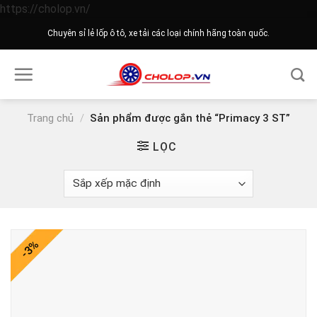
Skip
https://cholop.vn/
to
Chuyên sỉ lẻ lốp ô tô, xe tải các loại chính hãng toàn quốc.
content
Trang chủ
/
Sản phẩm được gắn thẻ “Primacy 3 ST”
LỌC
-3%