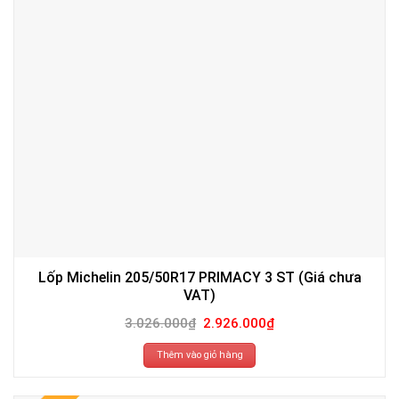
Lốp Michelin 205/50R17 PRIMACY 3 ST (Giá chưa
VAT)
Giá
Giá
3.026.000
₫
2.926.000
₫
gốc
hiện
là:
tại
3.026.000₫.
là:
Thêm vào giỏ hàng
2.926.000₫.