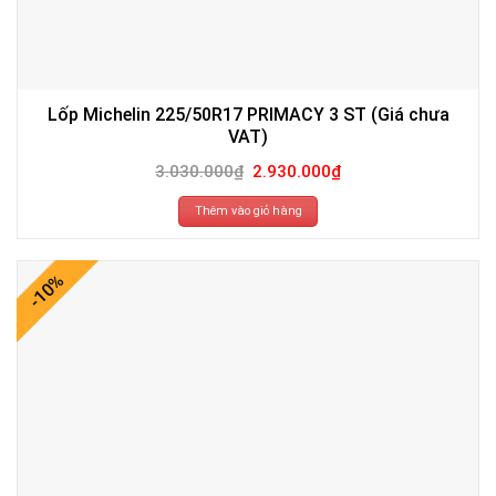
Lốp Michelin 225/50R17 PRIMACY 3 ST (Giá chưa
VAT)
Giá
Giá
3.030.000
₫
2.930.000
₫
gốc
hiện
là:
tại
3.030.000₫.
là:
Thêm vào giỏ hàng
2.930.000₫.
-10%