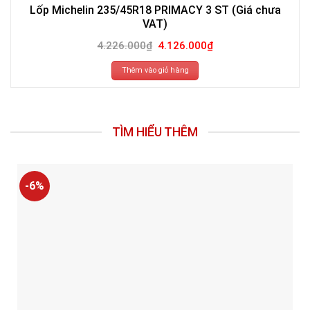
Lốp Michelin 235/45R18 PRIMACY 3 ST (Giá chưa
VAT)
Giá
Giá
4.226.000
₫
4.126.000
₫
gốc
hiện
là:
tại
4.226.000₫.
là:
Thêm vào giỏ hàng
4.126.000₫.
TÌM HIỂU THÊM
-6%