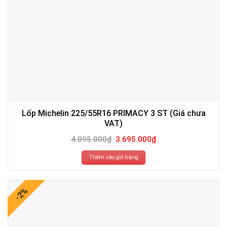
Lốp Michelin 225/55R16 PRIMACY 3 ST (Giá chưa
VAT)
Giá
Giá
4.095.000
₫
3.695.000
₫
gốc
hiện
là:
tại
4.095.000₫.
là:
Thêm vào giỏ hàng
3.695.000₫.
-2%