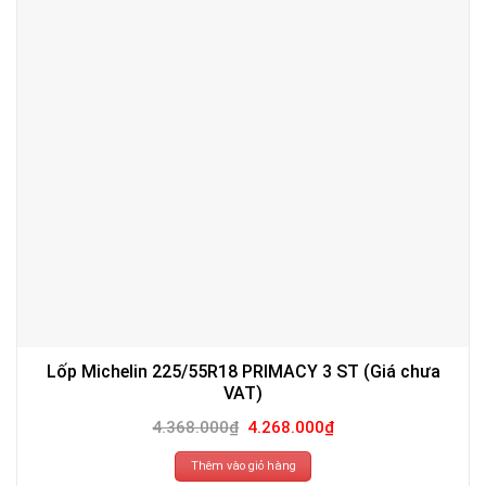
Lốp Michelin 225/55R18 PRIMACY 3 ST (Giá chưa
VAT)
Giá
Giá
4.368.000
₫
4.268.000
₫
gốc
hiện
là:
tại
4.368.000₫.
là:
Thêm vào giỏ hàng
4.268.000₫.