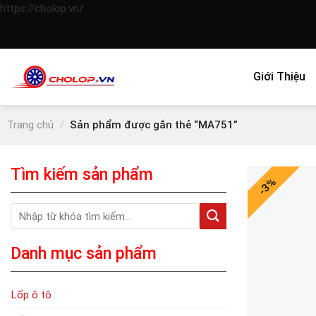
Skip
https://cholop.vn/
to
content
Giới Thiệu
Trang chủ
/
Sản phẩm được gắn thẻ “MA751”
Tìm kiếm sản phẩm
-3%
Tìm
kiếm:
Danh mục sản phẩm
Lốp ô tô