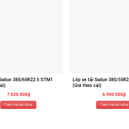
 Sailun 385/65R22.5 STM1
Lốp xe tải Sailun 385/55R
ái)
(Giá theo cái)
7.020.000
₫
6.900.000
₫
Thêm vào giỏ hàng
Thêm vào giỏ hàng