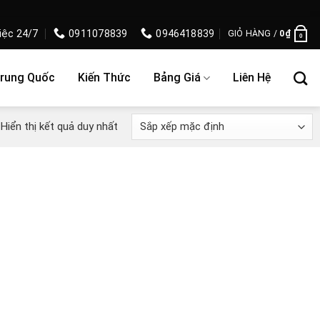
iệc 24/7
0911078839
0946418839
GIỎ HÀNG /
0
₫
0
Trung Quốc
Kiến Thức
Bảng Giá
Liên Hệ
Hiển thị kết quả duy nhất