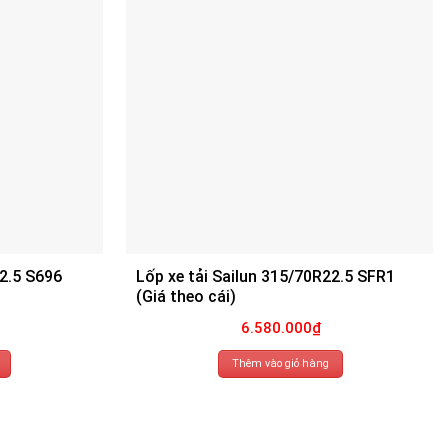
22.5 S696
Lốp xe tải Sailun 315/70R22.5 SFR1
(Giá theo cái)
6.580.000
₫
Thêm vào giỏ hàng