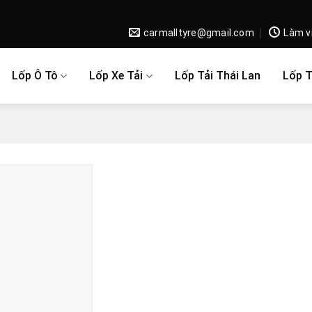
carmalltyre@gmail.com
Làm v
Lốp Ô Tô
Lốp Xe Tải
Lốp Tải Thái Lan
Lốp 