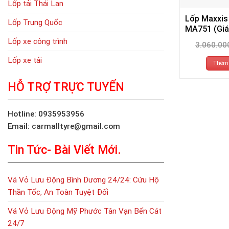
Lốp tải Thái Lan
Lốp Maxxis
Lốp Trung Quốc
MA751 (Giá
Lốp xe công trình
3.060.00
Lốp xe tải
Thêm 
HỖ TRỢ TRỰC TUYẾN
Hotline: 0935953956
Email: carmalltyre@gmail.com
Tin Tức- Bài Viết Mới.
Vá Vỏ Lưu Động Bình Dương 24/24: Cứu Hộ
Thần Tốc, An Toàn Tuyệt Đối
Vá Vỏ Lưu Động Mỹ Phước Tân Vạn Bến Cát
24/7