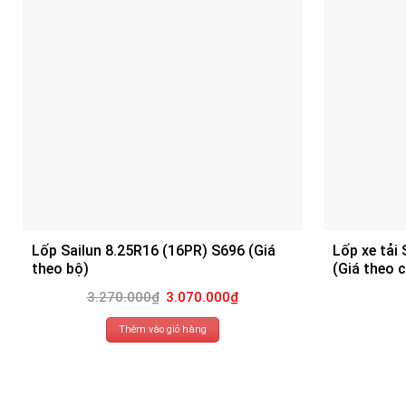
Lốp Sailun 8.25R16 (16PR) S696 (Giá
Lốp xe tải
theo bộ)
(Giá theo c
Giá
Giá
3.270.000
₫
3.070.000
₫
gốc
hiện
là:
tại
3.270.000₫.
là:
Thêm vào giỏ hàng
3.070.000₫.