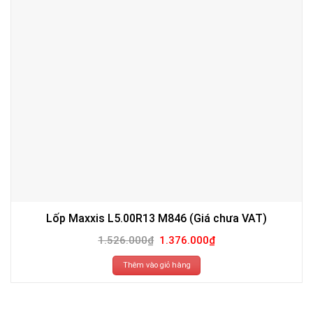
Lốp Maxxis L5.00R13 M846 (Giá chưa VAT)
Giá
Giá
1.526.000
₫
1.376.000
₫
gốc
hiện
là:
tại
1.526.000₫.
là:
Thêm vào giỏ hàng
1.376.000₫.