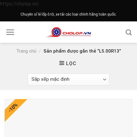
Skip
https://cholop.vn/
to
Chuyên sỉ lẻ lốp ô tô, xe tải các loại chính hãng toàn quốc.
content
Trang chủ
/
Sản phẩm được gắn thẻ “L5.00R13”
LỌC
-10%