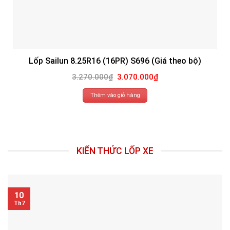
Lốp Sailun 8.25R16 (16PR) S696 (Giá theo bộ)
Giá
Giá
3.270.000
₫
3.070.000
₫
gốc
hiện
là:
tại
3.270.000₫.
là:
Thêm vào giỏ hàng
3.070.000₫.
KIẾN THỨC LỐP XE
10
Th7