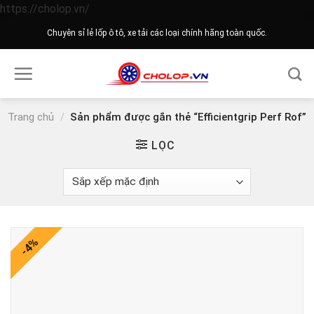
Skip
https://cholop.vn/
to
Chuyên sỉ lẻ lốp ô tô, xe tải các loại chính hãng toàn quốc.
content
Trang chủ
/
Sản phẩm được gắn thẻ “Efficientgrip Perf Rof”
LỌC
-4%