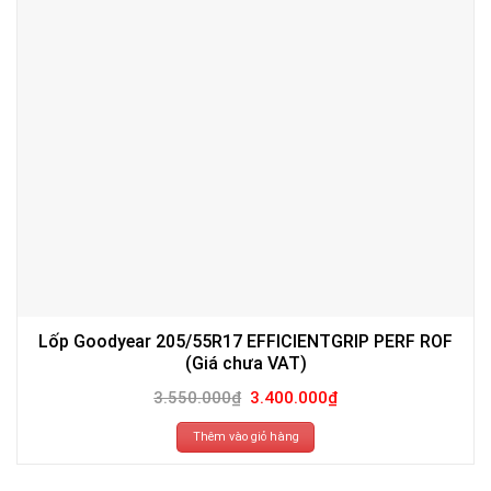
Lốp Goodyear 205/55R17 EFFICIENTGRIP PERF ROF
(Giá chưa VAT)
Giá
Giá
3.550.000
₫
3.400.000
₫
gốc
hiện
là:
tại
3.550.000₫.
là:
Thêm vào giỏ hàng
3.400.000₫.