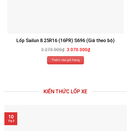
Lốp Sailun 8.25R16 (16PR) S696 (Giá theo bộ)
Giá
Giá
3.270.000
₫
3.070.000
₫
gốc
hiện
là:
tại
3.270.000₫.
là:
Thêm vào giỏ hàng
3.070.000₫.
KIẾN THỨC LỐP XE
10
Th7