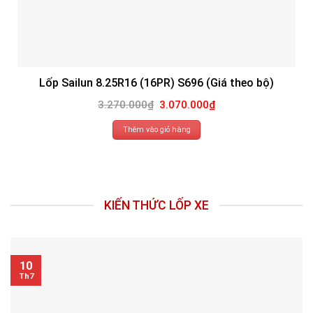
Lốp Sailun 8.25R16 (16PR) S696 (Giá theo bộ)
Giá
Giá
3.270.000
₫
3.070.000
₫
gốc
hiện
là:
tại
3.270.000₫.
là:
Thêm vào giỏ hàng
3.070.000₫.
KIẾN THỨC LỐP XE
10
Th7