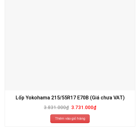
Lốp Yokohama 215/55R17 E70B (Giá chưa VAT)
Giá
Giá
3.831.000
₫
3.731.000
₫
gốc
hiện
là:
tại
3.831.000₫.
là:
Thêm vào giỏ hàng
3.731.000₫.