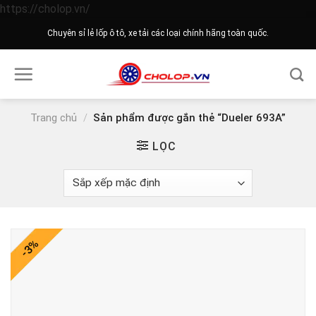
Skip
https://cholop.vn/
to
Chuyên sỉ lẻ lốp ô tô, xe tải các loại chính hãng toàn quốc.
content
Trang chủ
/
Sản phẩm được gắn thẻ “Dueler 693A”
LỌC
-3%