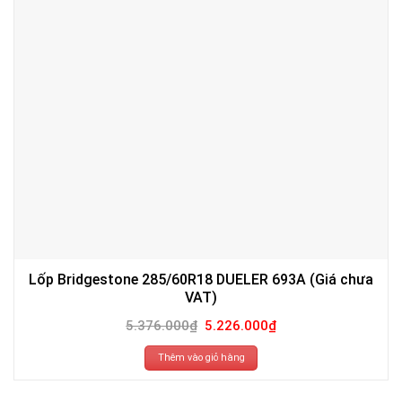
Lốp Bridgestone 285/60R18 DUELER 693A (Giá chưa
VAT)
Giá
Giá
5.376.000
₫
5.226.000
₫
gốc
hiện
là:
tại
5.376.000₫.
là:
Thêm vào giỏ hàng
5.226.000₫.