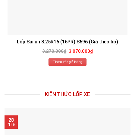
Lốp Sailun 8.25R16 (16PR) S696 (Giá theo bộ)
Giá
Giá
3.270.000
₫
3.070.000
₫
gốc
hiện
là:
tại
3.270.000₫.
là:
Thêm vào giỏ hàng
3.070.000₫.
KIẾN THỨC LỐP XE
28
Th6