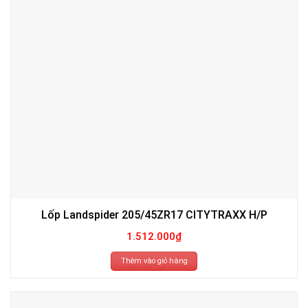
Lốp Landspider 205/45ZR17 CITYTRAXX H/P
1.512.000
₫
Thêm vào giỏ hàng