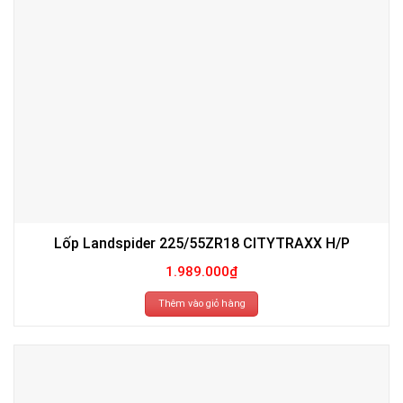
Lốp Landspider 225/55ZR18 CITYTRAXX H/P
1.989.000
₫
Thêm vào giỏ hàng