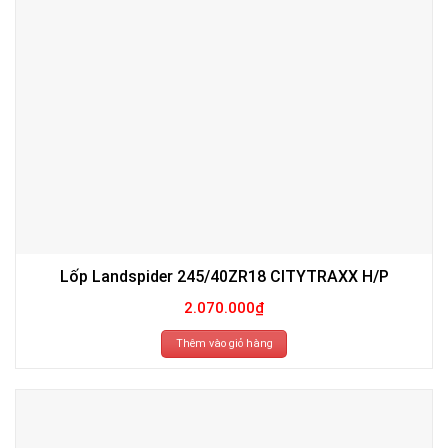
Lốp Landspider 245/40ZR18 CITYTRAXX H/P
2.070.000
₫
Thêm vào giỏ hàng