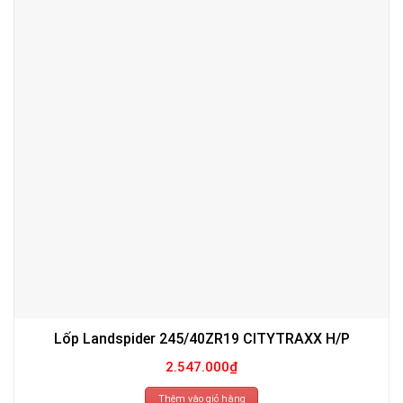
Lốp Landspider 245/40ZR19 CITYTRAXX H/P
2.547.000
₫
Thêm vào giỏ hàng