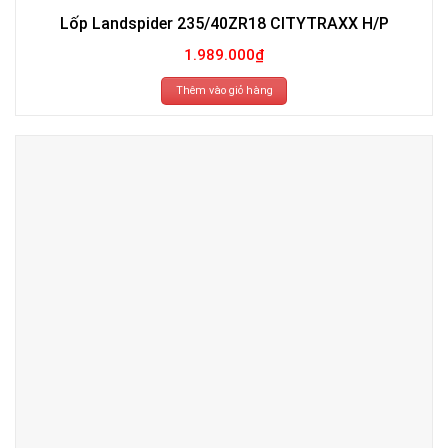
Lốp Landspider 235/40ZR18 CITYTRAXX H/P
1.989.000
₫
Thêm vào giỏ hàng