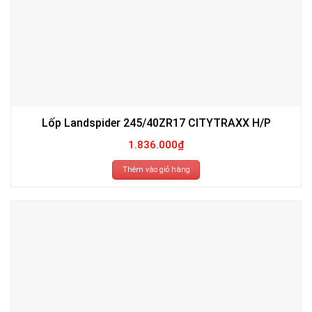
Lốp Landspider 245/40ZR17 CITYTRAXX H/P
1.836.000
₫
Thêm vào giỏ hàng