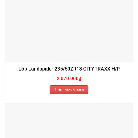
Lốp Landspider 235/50ZR18 CITYTRAXX H/P
2.070.000
₫
Thêm vào giỏ hàng