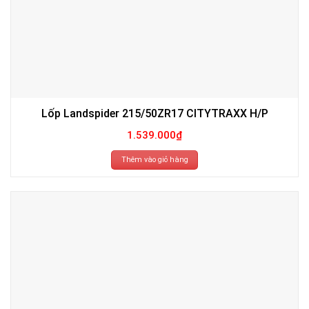
Lốp Landspider 215/50ZR17 CITYTRAXX H/P
1.539.000
₫
Thêm vào giỏ hàng