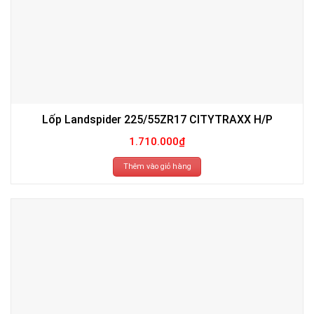
Lốp Landspider 225/55ZR17 CITYTRAXX H/P
1.710.000
₫
Thêm vào giỏ hàng