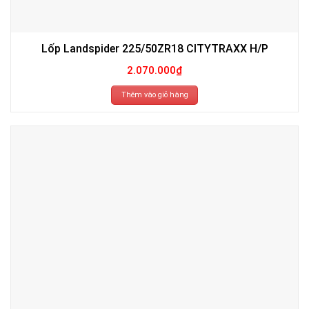
Lốp Landspider 225/50ZR18 CITYTRAXX H/P
2.070.000
₫
Thêm vào giỏ hàng