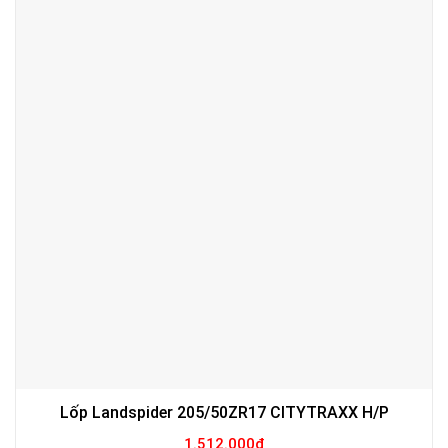
Lốp Landspider 205/50ZR17 CITYTRAXX H/P
1.512.000
₫