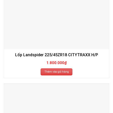
Lốp Landspider 225/45ZR18 CITYTRAXX H/P
1.800.000
₫
Thêm vào giỏ hàng