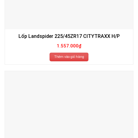
Lốp Landspider 225/45ZR17 CITYTRAXX H/P
1.557.000
₫
Thêm vào giỏ hàng