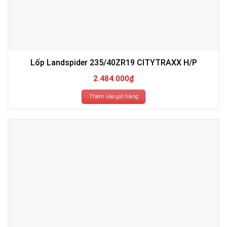
Lốp Landspider 235/40ZR19 CITYTRAXX H/P
2.484.000
₫
Thêm vào giỏ hàng