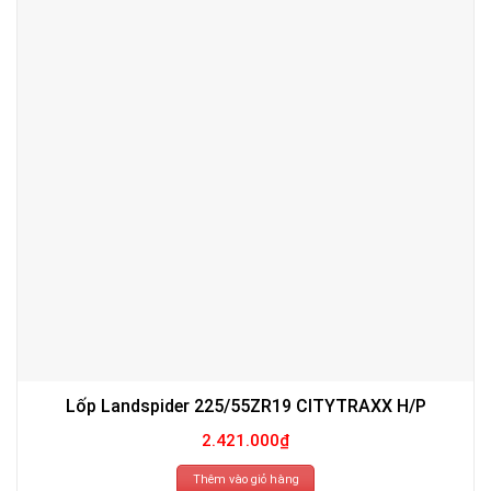
Lốp Landspider 225/55ZR19 CITYTRAXX H/P
2.421.000
₫
Thêm vào giỏ hàng