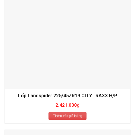
Lốp Landspider 225/45ZR19 CITYTRAXX H/P
2.421.000
₫
Thêm vào giỏ hàng