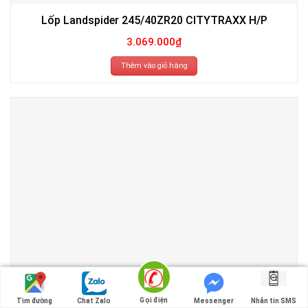
Lốp Landspider 245/40ZR20 CITYTRAXX H/P
3.069.000
₫
Thêm vào giỏ hàng
Gọi điện
Tìm đường
Chat Zalo
Messenger
Nhắn tin SMS