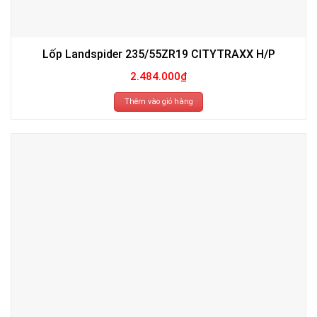
Lốp Landspider 235/55ZR19 CITYTRAXX H/P
2.484.000
₫
Thêm vào giỏ hàng