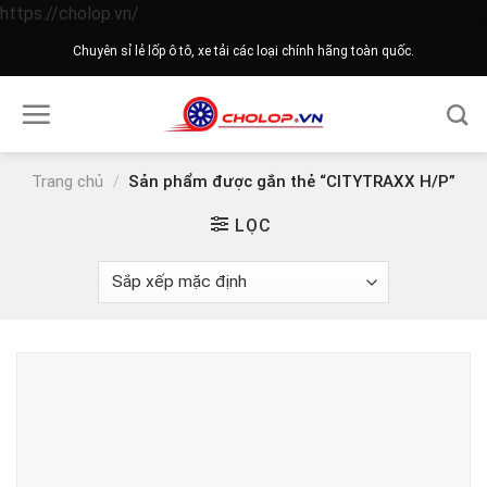
Skip
https://cholop.vn/
to
Chuyên sỉ lẻ lốp ô tô, xe tải các loại chính hãng toàn quốc.
content
Trang chủ
/
Sản phẩm được gắn thẻ “CITYTRAXX H/P”
LỌC