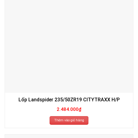
Lốp Landspider 235/50ZR19 CITYTRAXX H/P
2.484.000
₫
Thêm vào giỏ hàng