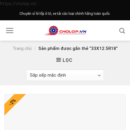
Skip
https://cholop.vn/
to
Chuyên sỉ lẻ lốp ô tô, xe tải các loại chính hãng toàn quốc.
content
Trang chủ
/
Sản phẩm được gắn thẻ “33X12.5R18”
LỌC
-2%