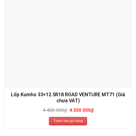
Lốp Kumho 33×12.5R18 ROAD VENTURE MT71 (Giá
chưa VAT)
Giá
Giá
4.400.000
₫
4.300.000
₫
gốc
hiện
là:
tại
4.400.000₫.
là:
Thêm vào giỏ hàng
4.300.000₫.