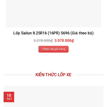
Lốp Sailun 8.25R16 (16PR) S696 (Giá theo bộ)
Giá
Giá
3.270.000
₫
3.070.000
₫
gốc
hiện
là:
tại
3.270.000₫.
là:
Thêm vào giỏ hàng
3.070.000₫.
KIẾN THỨC LỐP XE
10
Th7