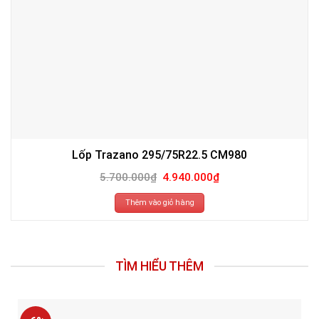
Lốp Trazano 295/75R22.5 CM980
Giá
Giá
5.700.000
₫
4.940.000
₫
gốc
hiện
là:
tại
5.700.000₫.
là:
Thêm vào giỏ hàng
4.940.000₫.
TÌM HIỂU THÊM