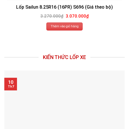
Lốp Sailun 8.25R16 (16PR) S696 (Giá theo bộ)
Giá
Giá
3.270.000
₫
3.070.000
₫
gốc
hiện
là:
tại
3.270.000₫.
là:
Thêm vào giỏ hàng
3.070.000₫.
KIẾN THỨC LỐP XE
10
Th7