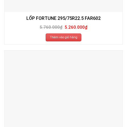
LỐP FORTUNE 295/75R22.5 FAR602
Giá
Giá
5.760.000
₫
5.260.000
₫
gốc
hiện
là:
tại
5.760.000₫.
là:
Thêm vào giỏ hàng
5.260.000₫.