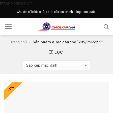
Skip
https://cholop.vn/
to
Chuyên sỉ lẻ lốp ô tô, xe tải các loại chính hãng toàn quốc.
content
Trang chủ
/
Sản phẩm được gắn thẻ “295/75R22.5”
LỌC
-1%