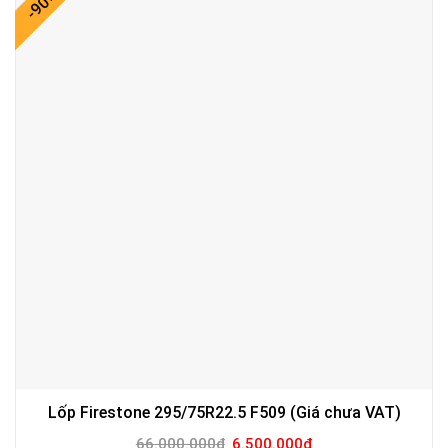
-90%
Lốp Firestone 295/75R22.5 F509 (Giá chưa VAT)
Giá
Giá
66.000.000
₫
6.500.000
₫