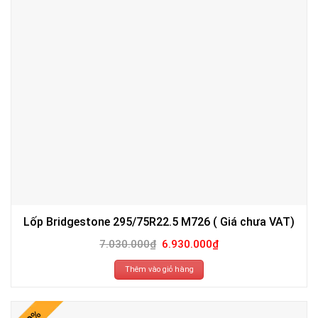
Lốp Bridgestone 295/75R22.5 M726 ( Giá chưa VAT)
Giá
Giá
7.030.000
₫
6.930.000
₫
gốc
hiện
là:
tại
7.030.000₫.
là:
Thêm vào giỏ hàng
6.930.000₫.