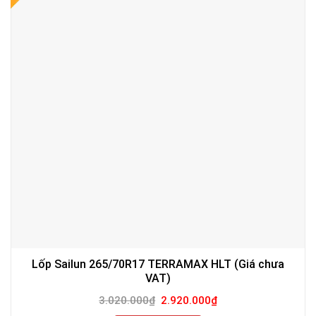
Lốp Sailun 265/70R17 TERRAMAX HLT (Giá chưa
VAT)
Giá
Giá
3.020.000
₫
2.920.000
₫
gốc
hiện
là:
tại