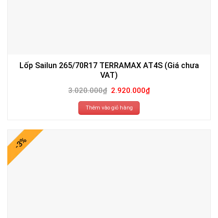
Lốp Sailun 265/70R17 TERRAMAX AT4S (Giá chưa
VAT)
Giá
Giá
3.020.000
₫
2.920.000
₫
gốc
hiện
là:
tại
3.020.000₫.
là:
Thêm vào giỏ hàng
2.920.000₫.
-3%