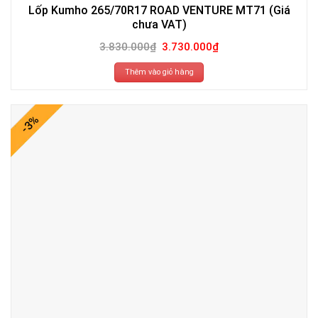
Lốp Kumho 265/70R17 ROAD VENTURE MT71 (Giá
chưa VAT)
Giá
Giá
3.830.000
₫
3.730.000
₫
gốc
hiện
là:
tại
3.830.000₫.
là:
Thêm vào giỏ hàng
3.730.000₫.
-3%