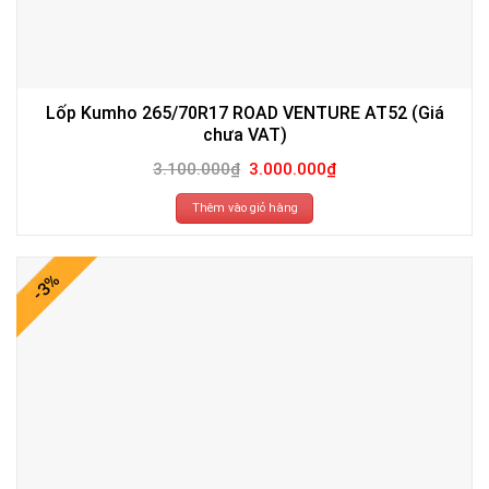
Lốp Kumho 265/70R17 ROAD VENTURE AT52 (Giá
chưa VAT)
Giá
Giá
3.100.000
₫
3.000.000
₫
gốc
hiện
là:
tại
3.100.000₫.
là:
Thêm vào giỏ hàng
3.000.000₫.
-3%