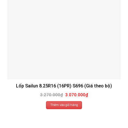
Lốp Sailun 8.25R16 (16PR) S696 (Giá theo bộ)
Giá
Giá
3.270.000
₫
3.070.000
₫
gốc
hiện
là:
tại
3.270.000₫.
là:
Thêm vào giỏ hàng
3.070.000₫.