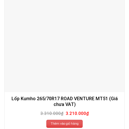
Lốp Kumho 265/70R17 ROAD VENTURE MT51 (Giá
chưa VAT)
Giá
Giá
3.310.000
₫
3.210.000
₫
gốc
hiện
là:
tại
3.310.000₫.
là:
Thêm vào giỏ hàng
3.210.000₫.