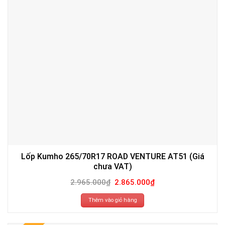
Lốp Kumho 265/70R17 ROAD VENTURE AT51 (Giá
chưa VAT)
Giá
Giá
2.965.000
₫
2.865.000
₫
gốc
hiện
là:
tại
2.965.000₫.
là:
Thêm vào giỏ hàng
2.865.000₫.