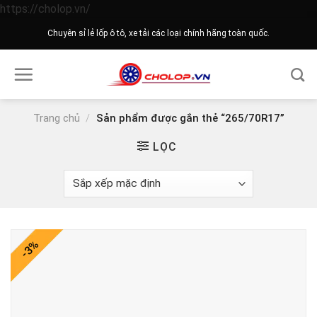
Skip
https://cholop.vn/
to
Chuyên sỉ lẻ lốp ô tô, xe tải các loại chính hãng toàn quốc.
content
Trang chủ
/
Sản phẩm được gắn thẻ “265/70R17”
LỌC
-3%