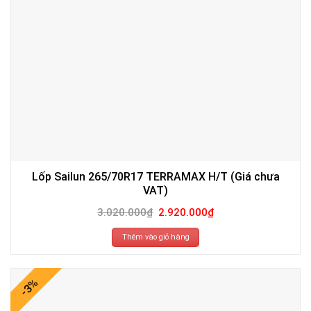
Lốp Sailun 265/70R17 TERRAMAX H/T (Giá chưa
VAT)
Giá
Giá
3.020.000
₫
2.920.000
₫
gốc
hiện
là:
tại
3.020.000₫.
là:
Thêm vào giỏ hàng
2.920.000₫.
-3%