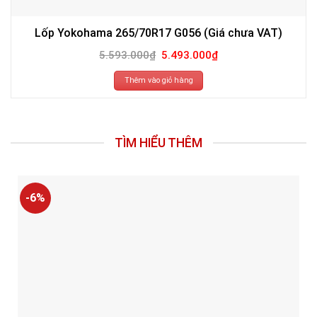
Lốp Yokohama 265/70R17 G056 (Giá chưa VAT)
Giá
Giá
5.593.000
₫
5.493.000
₫
gốc
hiện
là:
tại
5.593.000₫.
là:
Thêm vào giỏ hàng
5.493.000₫.
TÌM HIỂU THÊM
-6%