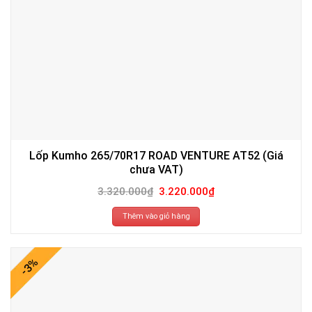
Lốp Kumho 265/70R17 ROAD VENTURE AT52 (Giá
chưa VAT)
Giá
Giá
3.320.000
₫
3.220.000
₫
gốc
hiện
là:
tại
3.320.000₫.
là:
Thêm vào giỏ hàng
3.220.000₫.
-3%