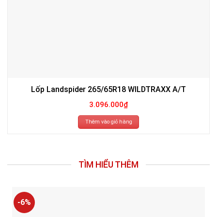
Lốp Landspider 265/65R18 WILDTRAXX A/T
3.096.000
₫
Thêm vào giỏ hàng
TÌM HIỂU THÊM
-6%