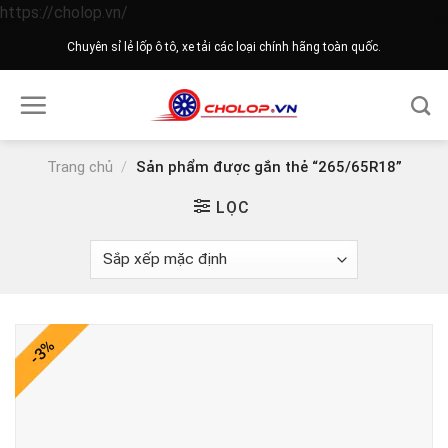
Skip
https://cholop.vn/
to
Chuyên sỉ lẻ lốp ô tô, xe tải các loại chính hãng toàn quốc.
content
Trang chủ
/
Sản phẩm được gắn thẻ “265/65R18”
LỌC
-3%