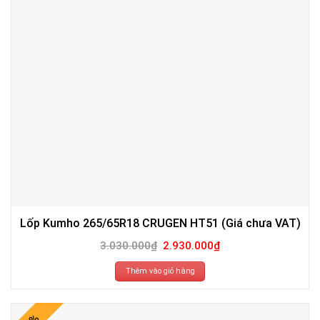
Lốp Kumho 265/65R18 CRUGEN HT51 (Giá chưa VAT)
Giá
Giá
3.030.000
₫
2.930.000
₫
gốc
hiện
là:
tại
3.030.000₫.
là:
Thêm vào giỏ hàng
2.930.000₫.