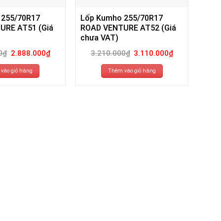
 255/70R17
Lốp Kumho 255/70R17
URE AT51 (Giá
ROAD VENTURE AT52 (Giá
chưa VAT)
Giá
Giá
Giá
Giá
0
₫
2.888.000
₫
3.210.000
₫
3.110.000
₫
gốc
hiện
gốc
hiện
là:
tại
là:
tại
2.988.000₫.
là:
3.210.000₫.
là:
vào giỏ hàng
Thêm vào giỏ hàng
2.888.000₫.
3.110.000₫.