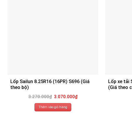
Lốp Sailun 8.25R16 (16PR) S696 (Giá
Lốp xe tải
theo bộ)
(Giá theo c
Giá
Giá
3.270.000
₫
3.070.000
₫
gốc
hiện
là:
tại
3.270.000₫.
là:
Thêm vào giỏ hàng
3.070.000₫.