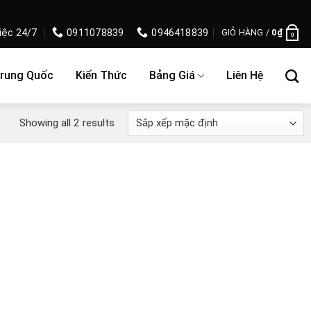
iệc 24/7
0911078839
0946418839
GIỎ HÀNG /
0
₫
0
Trung Quốc
Kiến Thức
Bảng Giá
Liên Hệ
Showing all 2 results