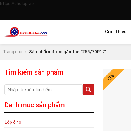
Skip
https://cholop.vn/
to
content
Giới Thiệu
Trang chủ
/
Sản phẩm được gắn thẻ “255/70R17”
Tìm kiếm sản phẩm
-3%
Tìm
kiếm:
Danh mục sản phẩm
Lốp ô tô