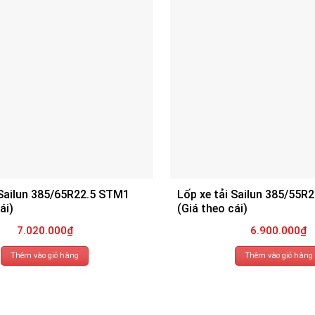
 Sailun 385/65R22.5 STM1
Lốp xe tải Sailun 385/55R
ái)
(Giá theo cái)
7.020.000
₫
6.900.000
₫
Thêm vào giỏ hàng
Thêm vào giỏ hàng