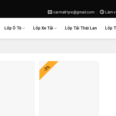
carmalltyre@gmail.com
Làm v
Lốp Ô Tô
Lốp Xe Tải
Lốp Tải Thái Lan
Lốp 
-3%