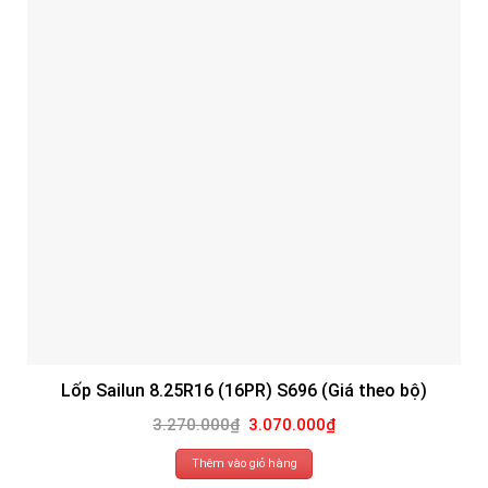
Lốp Sailun 8.25R16 (16PR) S696 (Giá theo bộ)
Giá
Giá
3.270.000
₫
3.070.000
₫
gốc
hiện
là:
tại
3.270.000₫.
là:
Thêm vào giỏ hàng
3.070.000₫.