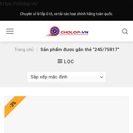
Skip
https://cholop.vn/
to
Chuyên sỉ lẻ lốp ô tô, xe tải các loại chính hãng toàn quốc.
content
Trang chủ
/
Sản phẩm được gắn thẻ “245/75R17”
LỌC
-3%