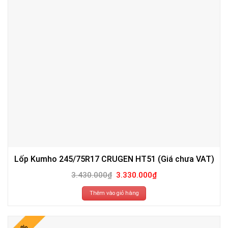
Lốp Kumho 245/75R17 CRUGEN HT51 (Giá chưa VAT)
Giá
Giá
3.430.000
₫
3.330.000
₫
gốc
hiện
là:
tại
3.430.000₫.
là:
Thêm vào giỏ hàng
3.330.000₫.