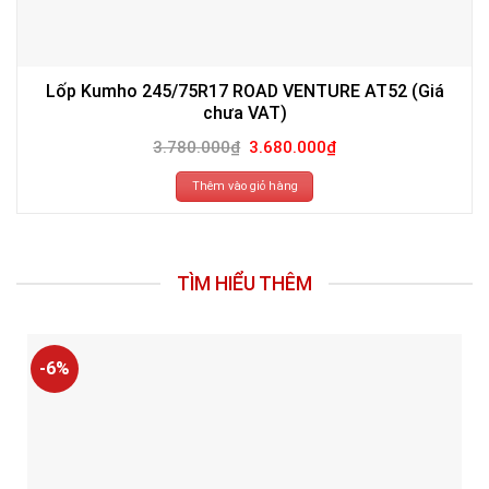
Lốp Kumho 245/75R17 ROAD VENTURE AT52 (Giá
chưa VAT)
Giá
Giá
3.780.000
₫
3.680.000
₫
gốc
hiện
là:
tại
3.780.000₫.
là:
Thêm vào giỏ hàng
3.680.000₫.
TÌM HIỂU THÊM
-6%