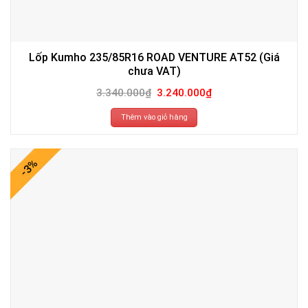
Lốp Kumho 235/85R16 ROAD VENTURE AT52 (Giá
chưa VAT)
Giá
Giá
3.340.000
₫
3.240.000
₫
gốc
hiện
là:
tại
3.340.000₫.
là:
Thêm vào giỏ hàng
3.240.000₫.
-3%