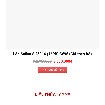
Lốp Sailun 8.25R16 (16PR) S696 (Giá theo bộ)
Giá
Giá
3.270.000
₫
3.070.000
₫
gốc
hiện
là:
tại
3.270.000₫.
là:
Thêm vào giỏ hàng
3.070.000₫.
KIẾN THỨC LỐP XE