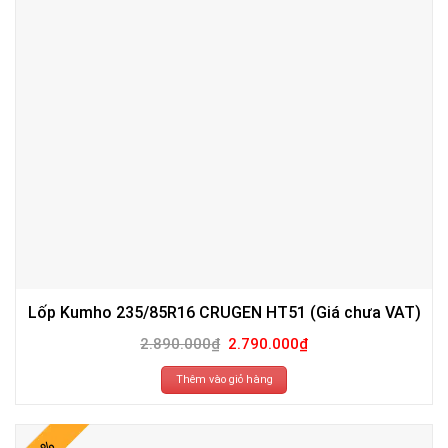
Lốp Kumho 235/85R16 CRUGEN HT51 (Giá chưa VAT)
Giá
Giá
2.890.000
₫
2.790.000
₫
gốc
hiện
là:
tại
2.890.000₫.
là:
Thêm vào giỏ hàng
2.790.000₫.