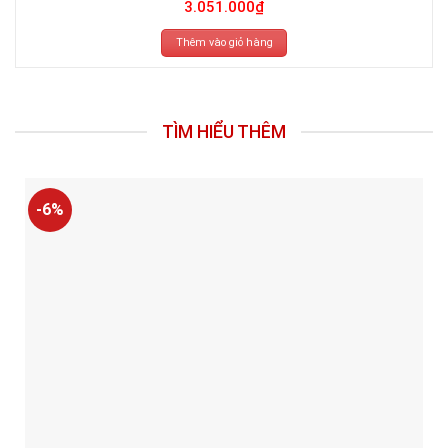
3.051.000
₫
Thêm vào giỏ hàng
TÌM HIỂU THÊM
-6%