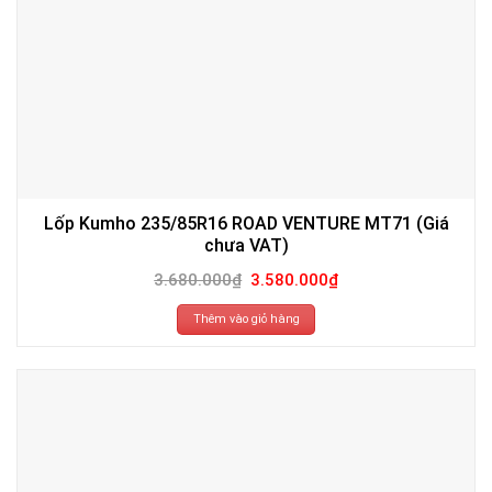
Lốp Kumho 235/85R16 ROAD VENTURE MT71 (Giá
chưa VAT)
Giá
Giá
3.680.000
₫
3.580.000
₫
gốc
hiện
là:
tại
3.680.000₫.
là:
Thêm vào giỏ hàng
3.580.000₫.