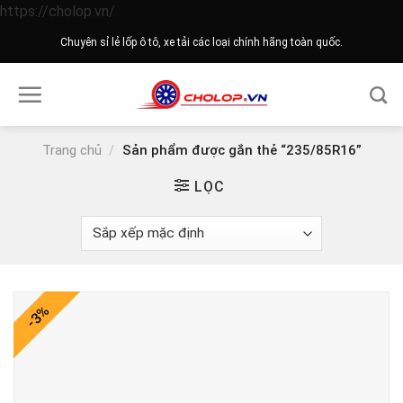
Skip
https://cholop.vn/
to
Chuyên sỉ lẻ lốp ô tô, xe tải các loại chính hãng toàn quốc.
content
Trang chủ
/
Sản phẩm được gắn thẻ “235/85R16”
LỌC
-3%