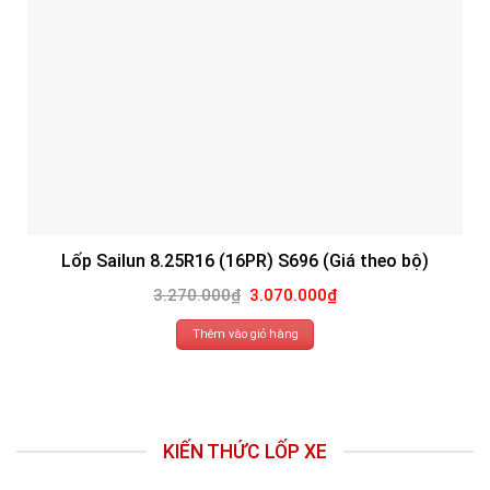
Lốp Sailun 8.25R16 (16PR) S696 (Giá theo bộ)
Giá
Giá
3.270.000
₫
3.070.000
₫
gốc
hiện
là:
tại
3.270.000₫.
là:
Thêm vào giỏ hàng
3.070.000₫.
KIẾN THỨC LỐP XE