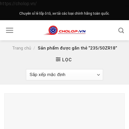
Skip
https://cholop.vn/
to
Chuyên sỉ lẻ lốp ô tô, xe tải các loại chính hãng toàn quốc.
content
Trang chủ
/
Sản phẩm được gắn thẻ “235/50ZR18”
LỌC