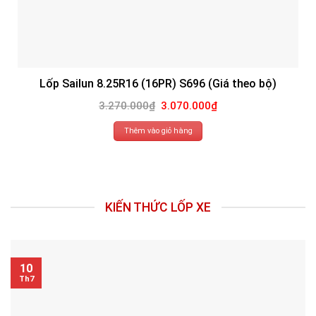
Lốp Sailun 8.25R16 (16PR) S696 (Giá theo bộ)
Giá
Giá
3.270.000
₫
3.070.000
₫
gốc
hiện
là:
tại
3.270.000₫.
là:
Thêm vào giỏ hàng
3.070.000₫.
KIẾN THỨC LỐP XE
10
Th7