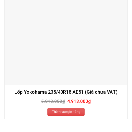
Lốp Yokohama 235/40R18 AE51 (Giá chưa VAT)
Giá
Giá
5.013.000
₫
4.913.000
₫
gốc
hiện
là:
tại
5.013.000₫.
là:
Thêm vào giỏ hàng
4.913.000₫.