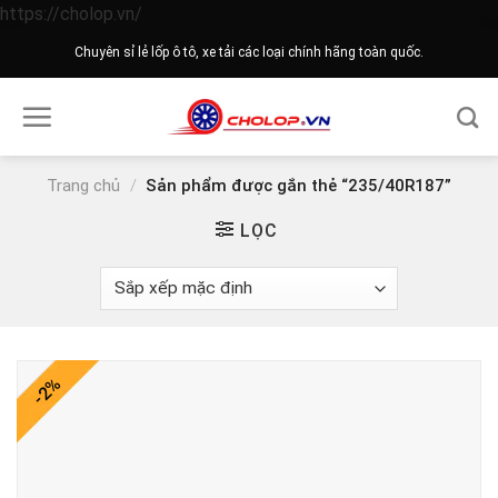
Skip
https://cholop.vn/
to
Chuyên sỉ lẻ lốp ô tô, xe tải các loại chính hãng toàn quốc.
content
Trang chủ
/
Sản phẩm được gắn thẻ “235/40R187”
LỌC
-2%