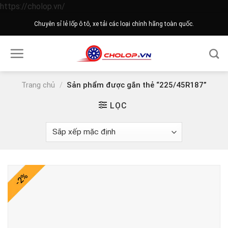
Skip
https://cholop.vn/
to
Chuyên sỉ lẻ lốp ô tô, xe tải các loại chính hãng toàn quốc.
content
Trang chủ
/
Sản phẩm được gắn thẻ “225/45R187”
LỌC
-2%