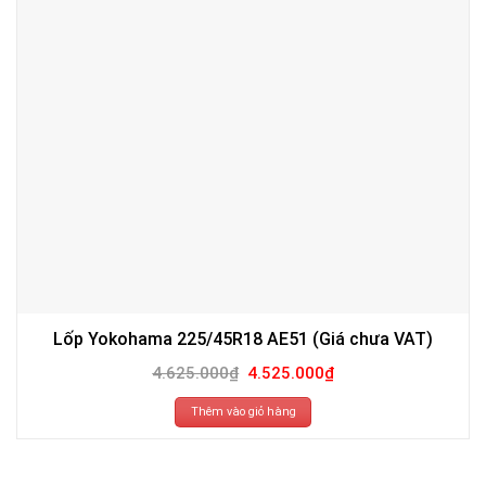
Lốp Yokohama 225/45R18 AE51 (Giá chưa VAT)
Giá
Giá
4.625.000
₫
4.525.000
₫
gốc
hiện
là:
tại
4.625.000₫.
là:
Thêm vào giỏ hàng
4.525.000₫.