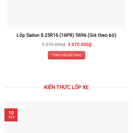
Lốp Sailun 8.25R16 (16PR) S696 (Giá theo bộ)
Giá
Giá
3.270.000
₫
3.070.000
₫
gốc
hiện
là:
tại
3.270.000₫.
là:
Thêm vào giỏ hàng
3.070.000₫.
KIẾN THỨC LỐP XE
10
Th7