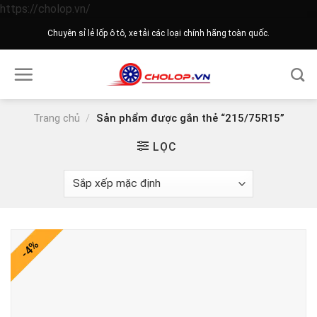
Skip
https://cholop.vn/
to
Chuyên sỉ lẻ lốp ô tô, xe tải các loại chính hãng toàn quốc.
content
Trang chủ
/
Sản phẩm được gắn thẻ “215/75R15”
LỌC
-4%