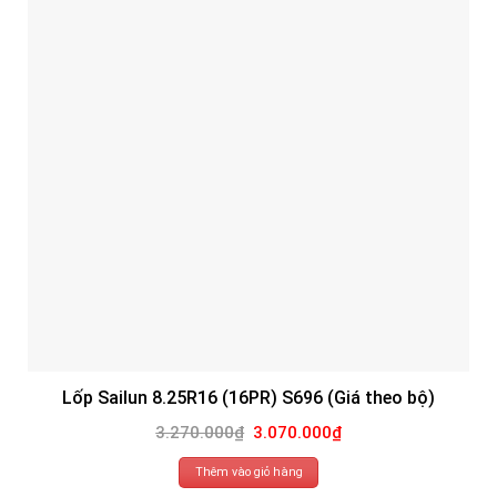
Lốp Sailun 8.25R16 (16PR) S696 (Giá theo bộ)
Giá
Giá
3.270.000
₫
3.070.000
₫
gốc
hiện
là:
tại
3.270.000₫.
là:
Thêm vào giỏ hàng
3.070.000₫.