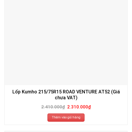
Lốp Kumho 215/75R15 ROAD VENTURE AT52 (Giá
chưa VAT)
Giá
Giá
2.410.000
₫
2.310.000
₫
gốc
hiện
là:
tại
2.410.000₫.
là:
Thêm vào giỏ hàng
2.310.000₫.