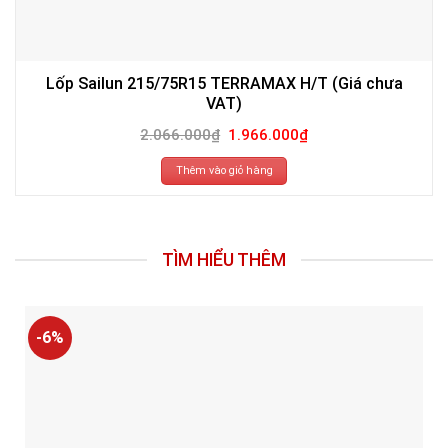
Lốp Sailun 215/75R15 TERRAMAX H/T (Giá chưa
VAT)
Giá
Giá
2.066.000
₫
1.966.000
₫
gốc
hiện
là:
tại
2.066.000₫.
là:
Thêm vào giỏ hàng
1.966.000₫.
TÌM HIỂU THÊM
-6%