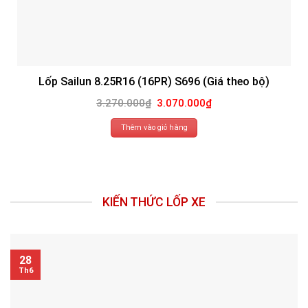
Lốp Sailun 8.25R16 (16PR) S696 (Giá theo bộ)
Giá
Giá
3.270.000
₫
3.070.000
₫
gốc
hiện
là:
tại
3.270.000₫.
là:
Thêm vào giỏ hàng
3.070.000₫.
KIẾN THỨC LỐP XE
28
Th6