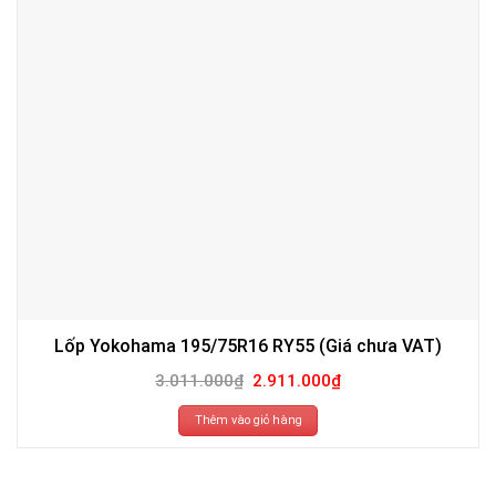
Lốp Yokohama 195/75R16 RY55 (Giá chưa VAT)
Giá
Giá
3.011.000
₫
2.911.000
₫
gốc
hiện
là:
tại
3.011.000₫.
là:
Thêm vào giỏ hàng
2.911.000₫.