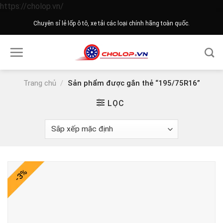
Skip
https://cholop.vn/
to
Chuyên sỉ lẻ lốp ô tô, xe tải các loại chính hãng toàn quốc.
content
Trang chủ
/
Sản phẩm được gắn thẻ “195/75R16”
LỌC
-3%