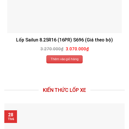
Lốp Sailun 8.25R16 (16PR) S696 (Giá theo bộ)
Giá
Giá
3.270.000
₫
3.070.000
₫
gốc
hiện
là:
tại
3.270.000₫.
là:
Thêm vào giỏ hàng
3.070.000₫.
KIẾN THỨC LỐP XE
28
Th6