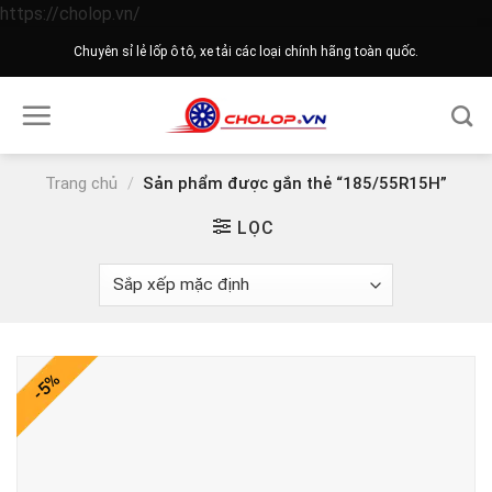
Skip
https://cholop.vn/
to
Chuyên sỉ lẻ lốp ô tô, xe tải các loại chính hãng toàn quốc.
content
Trang chủ
/
Sản phẩm được gắn thẻ “185/55R15H”
LỌC
-5%