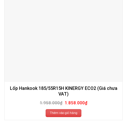
Lốp Hankook 185/55R15H KINERGY ECO2 (Giá chưa
VAT)
Giá
Giá
1.958.000
₫
1.858.000
₫
gốc
hiện
là:
tại
1.958.000₫.
là:
Thêm vào giỏ hàng
1.858.000₫.