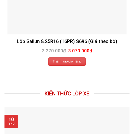
Lốp Sailun 8.25R16 (16PR) S696 (Giá theo bộ)
Giá
Giá
3.270.000
₫
3.070.000
₫
gốc
hiện
là:
tại
3.270.000₫.
là:
Thêm vào giỏ hàng
3.070.000₫.
KIẾN THỨC LỐP XE
10
Th7