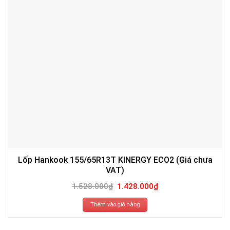
Lốp Hankook 155/65R13T KINERGY ECO2 (Giá chưa
VAT)
Giá
Giá
1.528.000
₫
1.428.000
₫
gốc
hiện
là:
tại
1.528.000₫.
là:
Thêm vào giỏ hàng
1.428.000₫.