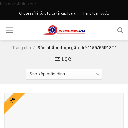
Skip
https://cholop.vn/
to
Chuyên sỉ lẻ lốp ô tô, xe tải các loại chính hãng toàn quốc.
content
Trang chủ
/
Sản phẩm được gắn thẻ “155/65R13T”
LỌC
-7%