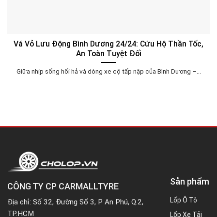
Vá Vỏ Lưu Động Bình Dương 24/24: Cứu Hộ Thần Tốc,
An Toàn Tuyệt Đối
Giữa nhịp sống hối hả và dòng xe cộ tấp nập của Bình Dương –...
Sản phẩm
CÔNG TY CP CARMALLTYRE
Lốp Ô Tô
Địa chỉ: Số 32, Đường Số 3, P An Phú, Q.2,
TP.HCM
Lốp Xe Tải