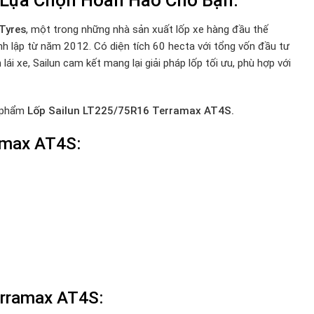
 Tyres
, một trong những nhà sản xuất lốp xe hàng đầu thế
h lập từ năm 2012. Có diện tích 60 hecta với tổng vốn đầu tư
i xe, Sailun cam kết mang lại giải pháp lốp tối ưu, phù hợp với
n phẩm
Lốp Sailun LT225/75R16 Terramax AT4S.
amax AT4S:
erramax AT4S
: