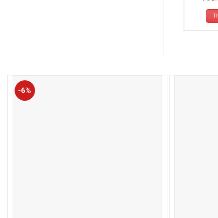
T
-6%