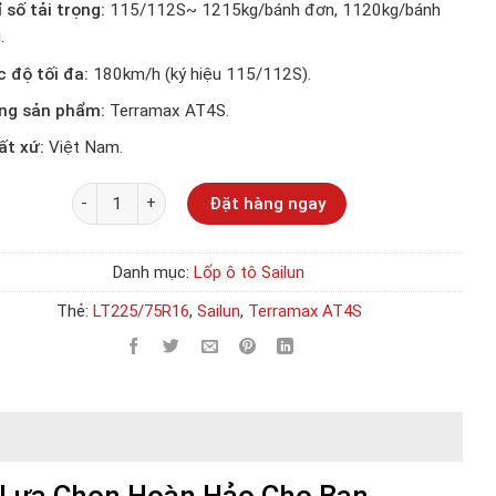
 số tải trọng:
115/112S~ 1215kg/bánh đơn, 1120kg/bánh
.
c độ tối đa:
180km/h (ký hiệu 115/112S).
ng sản phẩm:
Terramax AT4S.
ất xứ:
Việt Nam.
Số lượng
Đặt hàng ngay
Danh mục:
Lốp ô tô Sailun
Thẻ:
LT225/75R16
,
Sailun
,
Terramax AT4S
Lựa Chọn Hoàn Hảo Cho Bạn.