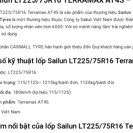
 LT225/75R16 Terramax AT4S là sản phẩm của thương hiệu
Sailun
 Tyres
là một thương hiệu thuộc Công ty Sailun Việt Nam được thàn
la, số lượng nhân viên hơn 6000. Với sứ mệnh nâng tầm trải nghiệm lá
 sử dụng.
 phần CARMALL TYRE hân hạnh giới thiệu đến Quý khách hàng sả
số kỹ thuật lốp Sailun LT225/75R16 Terr
ớc:
LT225/75R16.
ải trọng:
115/112S~ 1215kg/bánh đơn, 1120kg/bánh đôi.
ối đa:
180km/h (ký hiệu 115/112S).
n phẩm:
Terramax AT4S.
Việt Nam.
ểm nổi bật của lốp Sailun LT225/75R16 T