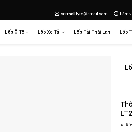
carmalltyre@gmail.com
Làm v
Lốp Ô Tô
Lốp Xe Tải
Lốp Tải Thái Lan
Lốp 
Lố
Thô
LT2
Kí