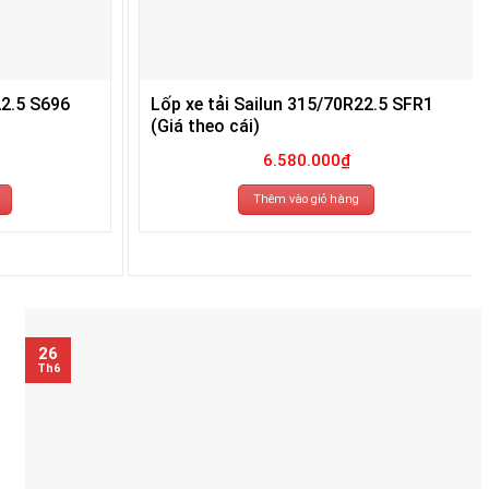
22.5 S696
Lốp xe tải Sailun 315/70R22.5 SFR1
(Giá theo cái)
6.580.000
₫
Thêm vào giỏ hàng
26
Th6