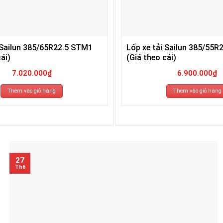
 Sailun 385/65R22.5 STM1
Lốp xe tải Sailun 385/55R
ái)
(Giá theo cái)
7.020.000
₫
6.900.000
₫
Thêm vào giỏ hàng
Thêm vào giỏ hàng
27
Th6