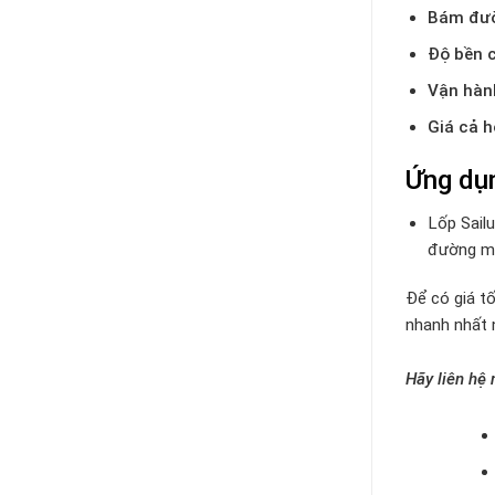
Bám đườn
Độ bền 
Vận hàn
Giá cả h
Ứng dụ
Lốp Sail
đường mư
Để có giá tố
nhanh nhất 
Hãy liên hệ