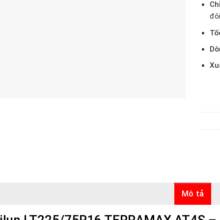
Chỉ
đôi
Tố
Dò
Xu
Mô tả
ilun LT225/75R16 TERRAMAX AT4S – 