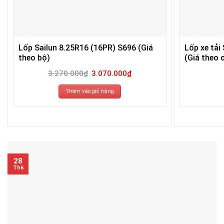
Lốp Sailun 8.25R16 (16PR) S696 (Giá
Lốp xe tải
theo bộ)
(Giá theo c
Giá
Giá
3.270.000
₫
3.070.000
₫
gốc
hiện
là:
tại
3.270.000₫.
là:
Thêm vào giỏ hàng
3.070.000₫.
28
Th6