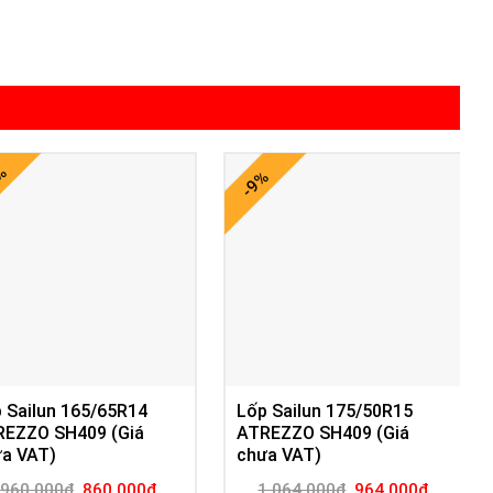
0%
-9%
 Sailun 165/65R14
Lốp Sailun 175/50R15
REZZO SH409 (Giá
ATREZZO SH409 (Giá
a VAT)
chưa VAT)
Giá
Giá
Giá
Giá
960.000
₫
860.000
₫
1.064.000
₫
964.000
₫