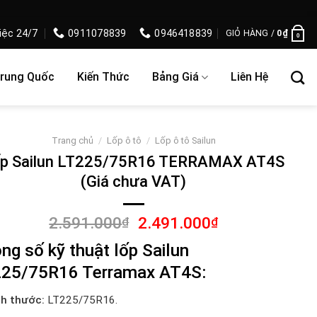
iệc 24/7
0911078839
0946418839
GIỎ HÀNG /
0
₫
0
Trung Quốc
Kiến Thức
Bảng Giá
Liên Hệ
Trang chủ
/
Lốp ô tô
/
Lốp ô tô Sailun
p Sailun LT225/75R16 TERRAMAX AT4S
(Giá chưa VAT)
Giá
Giá
2.591.000
2.491.000
₫
₫
gốc
hiện
ng số kỹ thuật lốp Sailun
là:
tại
2.591.000₫.
là:
25/75R16 Terramax AT4S:
2.491.000₫.
ch thước:
LT225/75R16.