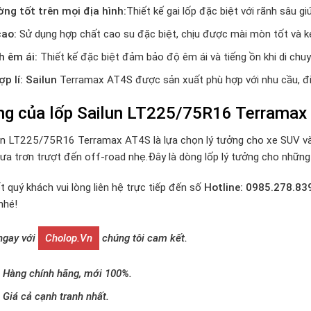
g tốt trên mọi địa hình:
Thiết kế gai lốp đặc biệt với rãnh sâu 
cao:
Sử dụng hợp chất cao su đặc biệt,
chịu được mài mòn tốt và ké
h êm ái:
Thiết kế đặc biệt đảm bảo độ êm ái và tiếng ồn khi di chuy
ợp lí: Sailun
Terramax AT4S được sản xuất phù hợp với nhu cầu, đi
ng của lốp Sailun LT225/75R16 Terramax
un LT225/75R16 Terramax AT4S là lựa chọn lý tưởng cho xe SUV và b
a trơn trượt đến off-road nhẹ.Đây là dòng lốp lý tưởng cho những a
t quý khách vui lòng liên hệ trực tiếp đến số
Hotline: 0985.278.83
nhé!
 ngay với
Cholop.vn
chúng tôi cam kết.
Hàng chính hãng, mới 100%.
Giá cả cạnh tranh nhất.