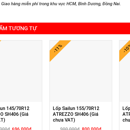
Giao hàng miễn phí trong khu vực HCM, Bình Dương, Đồng Nai.
ẨM TƯƠNG TỰ
-11%
-1
lun 145/70R12
Lốp Sailun 155/70R12
Lốp
O SH406 (Giá
ATREZZO SH406 (Giá
AT
AT)
chưa VAT)
chư
Giá
Giá
Giá
Giá
000
₫
696.000
₫
900.000
₫
800.000
₫