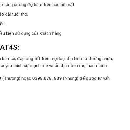
giúp tăng cường độ bám trên các bề mặt.
o dài tuổi thọ.
ển.
ều kiện sử dụng của khách hàng.
 AT4S
:
án tải, đáp ứng tốt trên mọi loại địa hình từ đường nhựa,
i yêu thích sự mạnh mẽ và ổn định trên mọi hành trình.
9
(Thương) hoặc
0398.078. 839
(Nhung) để được tư vấn