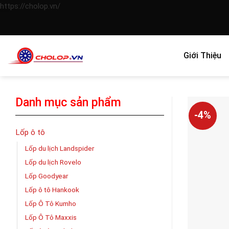
Skip
https://cholop.vn/
to
content
Giới Thiệu
Danh mục sản phẩm
-4%
Lốp ô tô
Lốp du lịch Landspider
Lốp du lịch Rovelo
Lốp Goodyear
Lốp ô tô Hankook
Lốp Ô Tô Kumho
Lốp Ô Tô Maxxis