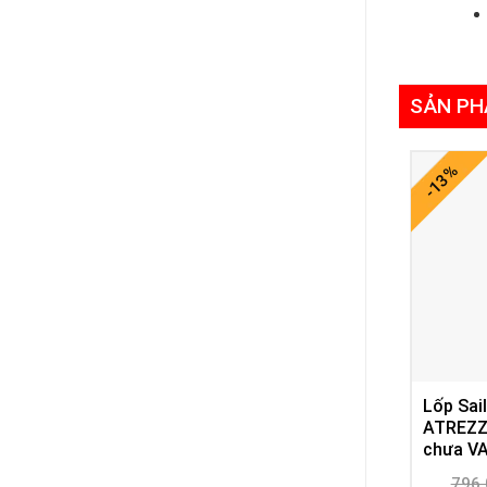
SẢN PH
-13%
Lốp Sai
ATREZZ
chưa V
796.