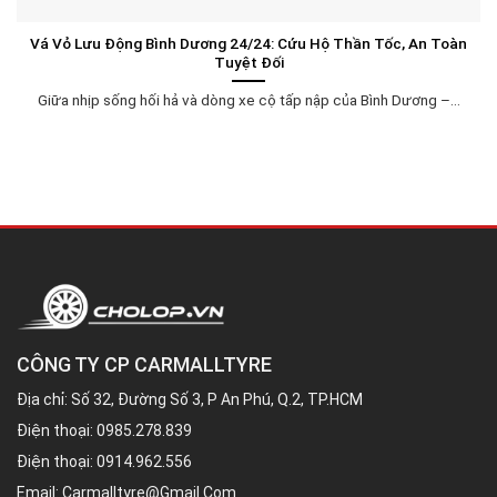
Vá Vỏ Lưu Động Bình Dương 24/24: Cứu Hộ Thần Tốc, An Toàn
Tuyệt Đối
Giữa nhịp sống hối hả và dòng xe cộ tấp nập của Bình Dương –...
CÔNG TY CP CARMALLTYRE
Địa chỉ: Số 32, Đường Số 3, P An Phú, Q.2, TP.HCM
Điện thoại:
0985.278.839
Điện thoại:
0914.962.556
Email:
Carmalltyre@gmail.com