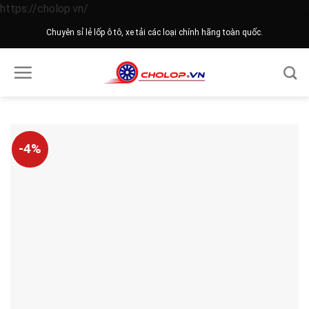
Skip
https://cholop.vn/
to
Chuyên sỉ lẻ lốp ô tô, xe tải các loại chính hãng toàn quốc.
content
-4%