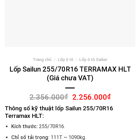
Trang chủ
/
Lốp ô tô
/
Lốp ô tô Sailun
Lốp Sailun 255/70R16 TERRAMAX HLT
(Giá chưa VAT)
Giá
Giá
2.356.000
₫
2.256.000
₫
gốc
hiện
Thông số kỹ thuật lốp Sailun 255/70R16
là:
tại
Terramax HLT:
2.356.000₫.
là:
2.256.00
Kích thước:
255/70R16.
Chỉ số tải trọng:
111T ~ 1090kg.