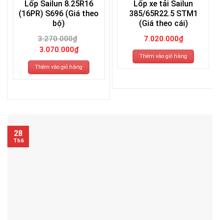
Lốp Sailun 8.25R16
Lốp xe tải Sailun
(16PR) S696 (Giá theo
385/65R22.5 STM1
bộ)
(Giá theo cái)
3.270.000
₫
7.020.000
₫
Giá
Giá
3.070.000
₫
gốc
hiện
Thêm vào giỏ hàng
là:
tại
3.270.000₫.
là:
Thêm vào giỏ hàng
3.070.000₫.
28
Th6