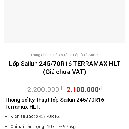
Trang chủ
/
Lốp ô tô
/
Lốp ô tô Sailun
Lốp Sailun 245/70R16 TERRAMAX HLT
(Giá chưa VAT)
Giá
Giá
2.200.000
₫
2.100.000
₫
gốc
hiện
Thông số kỹ thuật lốp Sailun 245/70R16
là:
tại
Terramax HLT:
2.200.000₫.
là:
2.100.00
Kích thước:
245/70R16.
Chỉ số tải trọng:
107T ~ 975kg.