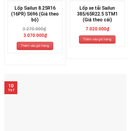
Lốp Sailun 8.25R16
Lốp xe tải Sailun
(16PR) S696 (Giá theo
385/65R22.5 STM1
bộ)
(Giá theo cái)
3.270.000
₫
7.020.000
₫
Giá
Giá
3.070.000
₫
gốc
hiện
Thêm vào giỏ hàng
là:
tại
3.270.000₫.
là:
Thêm vào giỏ hàng
3.070.000₫.
10
Th7