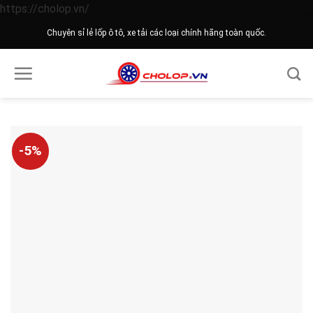
Skip
https://cholop.vn/
to
Chuyên sỉ lẻ lốp ô tô, xe tải các loại chính hãng toàn quốc.
content
-5%