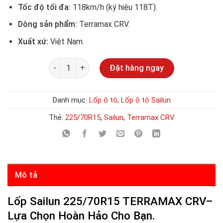
Tốc độ tối đa:
118km/h (ký hiệu 118T).
Dòng sản phẩm:
Terramax CRV.
Xuất xứ:
Việt Nam.
Số lượng
Đặt hàng ngay
Danh mục:
Lốp ô tô
,
Lốp ô tô Sailun
Thẻ:
225/70R15
,
Sailun
,
Terramax CRV
Mô tả
Lốp Sailun 225/70R15 TERRAMAX CRV–
Lựa Chọn Hoàn Hảo Cho Bạn.