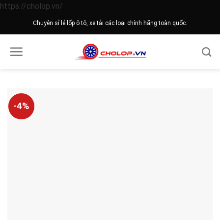
Skip
https://cholop.vn/
to
Chuyên sỉ lẻ lốp ô tô, xe tải các loại chính hãng toàn quốc.
content
-4%