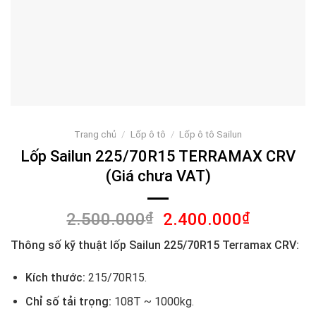
Trang chủ
/
Lốp ô tô
/
Lốp ô tô Sailun
Lốp Sailun 225/70R15 TERRAMAX CRV
(Giá chưa VAT)
Giá
Giá
2.500.000
₫
2.400.000
₫
gốc
hiện
Thông số kỹ thuật lốp Sailun 225/70R15 Terramax CRV:
là:
tại
2.500.000₫.
là:
Kích thước:
215/70R15.
2.400.00
Chỉ số tải trọng:
108T ~ 1000kg.