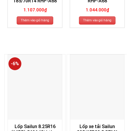
185/70R14 RHP-A68
RHP-A68
1.107.000
₫
1.044.000
₫
Thêm vào giỏ hàng
Thêm vào giỏ hàng
-6%
Lốp Sailun 8.25R16
Lốp xe tải Sailun