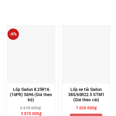
-6%
Lốp Sailun 8.25R16
Lốp xe tải Sailun
(16PR) S696 (Giá theo
385/65R22.5 STM1
bộ)
(Giá theo cái)
3.270.000
₫
7.020.000
₫
Giá
Giá
3.070.000
₫
gốc
hiện