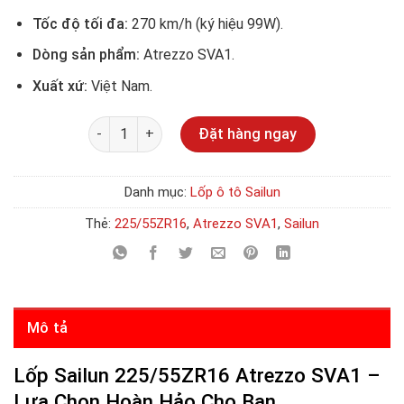
Tốc độ tối đa:
270 km/h (ký hiệu 99W).
Dòng sản phẩm:
Atrezzo SVA1.
Xuất xứ:
Việt Nam.
Số lượng
Đặt hàng ngay
Danh mục:
Lốp ô tô Sailun
Thẻ:
225/55ZR16
,
Atrezzo SVA1
,
Sailun
Mô tả
Lốp Sailun 225/55ZR16 Atrezzo SVA1 –
Lựa Chọn Hoàn Hảo Cho Bạn.