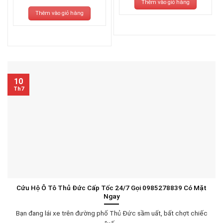
Thêm vào giỏ hàng
là:
tại
3.270.000₫.
là:
Thêm vào giỏ hàng
3.070.000₫.
10
Th7
Cứu Hộ Ô Tô Thủ Đức Cấp Tốc 24/7 Gọi 0985278839 Có Mặt
Ngay
Bạn đang lái xe trên đường phố Thủ Đức sầm uất, bất chợt chiếc