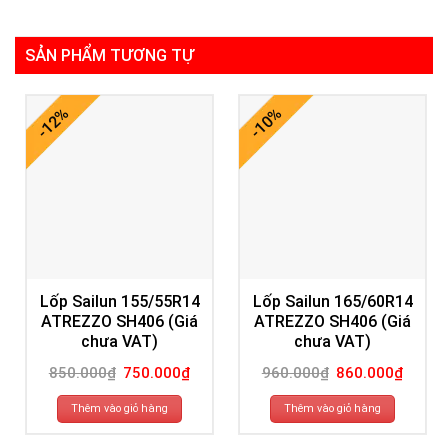
SẢN PHẨM TƯƠNG TỰ
-12%
-10%
Lốp Sailun 155/55R14
Lốp Sailun 165/60R14
ATREZZO SH406 (Giá
ATREZZO SH406 (Giá
chưa VAT)
chưa VAT)
Giá
Giá
Giá
Giá
850.000
₫
750.000
₫
960.000
₫
860.000
₫
gốc
hiện
gốc
hiện
là:
tại
là:
tại
850.000₫.
là:
960.000₫.
là:
Thêm vào giỏ hàng
Thêm vào giỏ hàng
750.000₫.
860.00