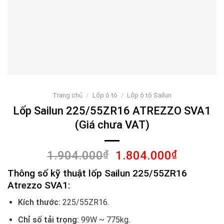
Trang chủ
/
Lốp ô tô
/
Lốp ô tô Sailun
Lốp Sailun 225/55ZR16 ATREZZO SVA1
(Giá chưa VAT)
Giá
Giá
1.904.000
₫
1.804.000
₫
gốc
hiện
Thông số kỹ thuật lốp Sailun 225/55ZR16
là:
tại
Atrezzo SVA1:
1.904.000₫.
là:
1.804.00
Kích thước:
225/55ZR16.
Chỉ số tải trọng:
99W ~ 775kg.