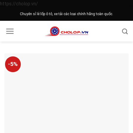
Skip
https://cholop.vn/
to
Chuyên sỉ lẻ lốp ô tô, xe tải các loại chính hãng toàn quốc.
content
-5%