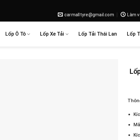
carmalltyre@gmail.com
Làm v
Lốp Ô Tô
Lốp Xe Tải
Lốp Tải Thái Lan
Lốp 
Lốp
Thông
Kí
Mã
Kí