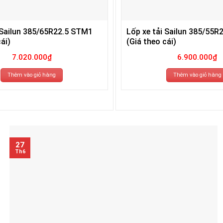
 Sailun 385/65R22.5 STM1
Lốp xe tải Sailun 385/55R
ái)
(Giá theo cái)
7.020.000
₫
6.900.000
₫
Thêm vào giỏ hàng
Thêm vào giỏ hàng
27
Th6