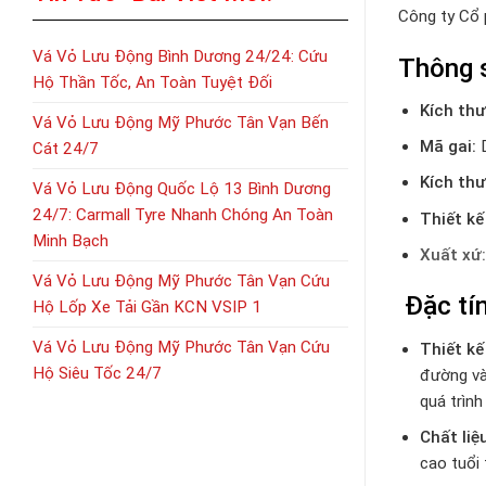
Công ty Cổ
Vá Vỏ Lưu Động Bình Dương 24/24: Cứu
Thông 
Hộ Thần Tốc, An Toàn Tuyệt Đối
Kích thư
Vá Vỏ Lưu Động Mỹ Phước Tân Vạn Bến
Mã gai:
D
Cát 24/7
Kích th
Vá Vỏ Lưu Động Quốc Lộ 13 Bình Dương
24/7: Carmall Tyre Nhanh Chóng An Toàn
Thiết kế
Minh Bạch
Xuất xứ:
Vá Vỏ Lưu Động Mỹ Phước Tân Vạn Cứu
Đặc tí
Hộ Lốp Xe Tải Gần KCN VSIP 1
Vá Vỏ Lưu Động Mỹ Phước Tân Vạn Cứu
Thiết kế
Hộ Siêu Tốc 24/7
đường và
quá trình
Chất liệ
cao tuổi 