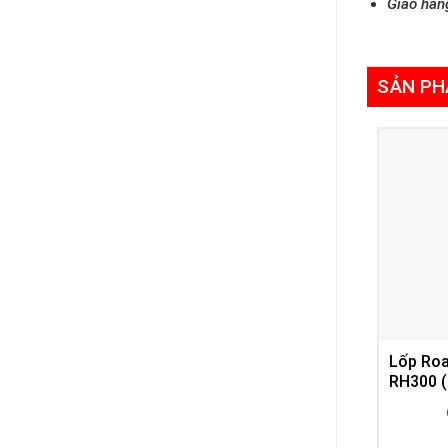
Giao hàn
SẢN PH
Lốp Ro
RH300 (