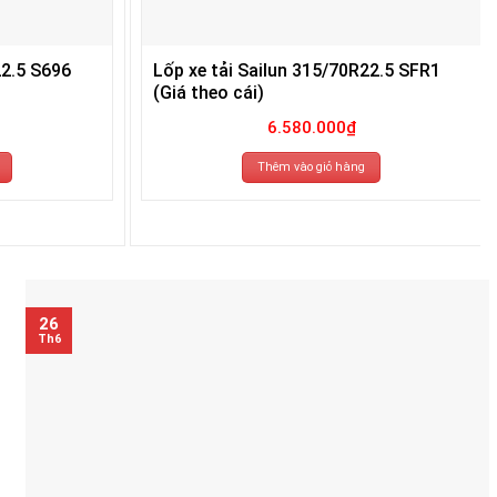
22.5 S696
Lốp xe tải Sailun 315/70R22.5 SFR1
(Giá theo cái)
6.580.000
₫
Thêm vào giỏ hàng
26
Th6