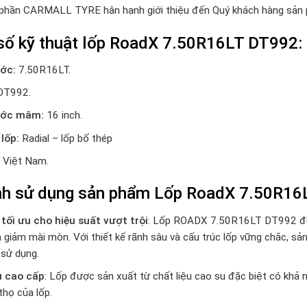
 phần CARMALL TYRE hân hạnh giới thiệu đến Quý khách hàng sản
số kỹ thuật lốp RoadX 7.50R16LT DT992:
ớc:
7.50R16LT.
T992.
ước mâm:
16 inch.
 lốp:
Radial – lốp bố thép
Việt Nam.
nh sử dụng sản phẩm Lốp RoadX 7.50R1
 tối ưu cho hiệu suất vượt trội
: Lốp ROADX 7.50R16LT DT992 được
 giảm mài mòn. Với thiết kế rãnh sâu và cấu trúc lốp vững chắc, s
 sử dụng.
u cao cấp
: Lốp được sản xuất từ chất liệu cao su đặc biệt có khả 
thọ của lốp.