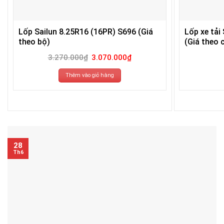
Lốp Sailun 8.25R16 (16PR) S696 (Giá
Lốp xe tải
theo bộ)
(Giá theo c
Giá
Giá
3.270.000
₫
3.070.000
₫
gốc
hiện
là:
tại
3.270.000₫.
là:
Thêm vào giỏ hàng
3.070.000₫.
28
Th6