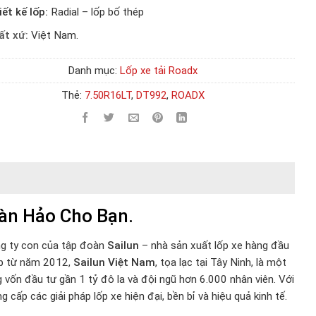
ết kế lốp:
Radial – lốp bố thép
ất xứ:
Việt Nam.
Danh mục:
Lốp xe tải Roadx
Thẻ:
7.50R16LT
,
DT992
,
ROADX
àn Hảo Cho Bạn.
ng ty con của tập đoàn
Sailun
– nhà sản xuất lốp xe hàng đầu
lập từ năm 2012,
Sailun Việt Nam
, tọa lạc tại Tây Ninh, là một
vốn đầu tư gần 1 tỷ đô la và đội ngũ hơn 6.000 nhân viên. Với
 cấp các giải pháp lốp xe hiện đại, bền bỉ và hiệu quả kinh tế.