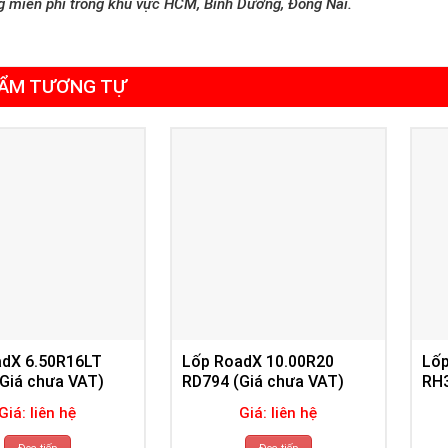
g miễn phí trong khu vực HCM, Bình Dương, Đồng Nai.
ẨM TƯƠNG TỰ
adX 6.50R16LT
Lốp RoadX 10.00R20
Lốp
Giá chưa VAT)
RD794 (Giá chưa VAT)
RH3
Giá: liên hệ
Giá: liên hệ