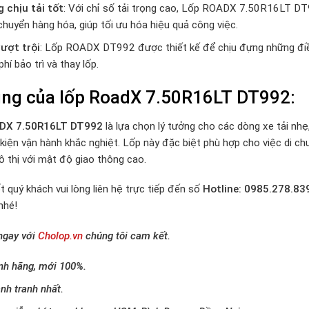
 chịu tải tốt
: Với chỉ số tải trọng cao, Lốp ROADX 7.50R16LT DT9
chuyển hàng hóa, giúp tối ưu hóa hiệu quả công việc.
ượt trội
: Lốp ROADX DT992 được thiết kế để chịu đựng những điều
phí bảo trì và thay lốp.
ng của lốp RoadX 7.50R16LT
DT992
:
DX 7.50R16LT DT992
là lựa chọn lý tưởng cho các dòng xe tải nhẹ
kiện vận hành khắc nghiệt. Lốp này đặc biệt phù hợp cho việc di c
ô thị với mật độ giao thông cao.
t quý khách vui lòng liên hệ trực tiếp đến số
Hotline: 0985.278.83
nhé!
 ngay với
Cholop.vn
chúng tôi cam kết.
nh hãng, mới 100%.
nh tranh nhất.