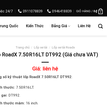
iệc 24/7
0911078839
0946418839
GIỎ HÀNG /
0
₫
0
Trung Quốc
Kiến Thức
Bảng Giá
Liên Hệ
Trang chủ
/
Lốp xe tải
/
Lốp xe tải Roadx
 RoadX 7.50R16LT DT992 (Giá chưa VAT)
Giá: liên hệ
 số kỹ thuật lốp RoadX 7.50R16LT DT992:
ch thước:
7.50R16LT.
 gai:
DT992.
ch thước mâm:
16 inch.