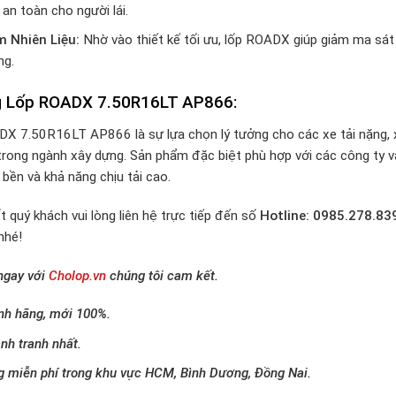
an toàn cho người lái.
m Nhiên Liệu:
Nhờ vào thiết kế tối ưu, lốp ROADX giúp giảm ma sát 
ng.
 Lốp ROADX 7.50R16LT AP866:
X 7.50R16LT AP866 là sự lựa chọn lý tưởng cho các xe tải nặng, x
rong ngành xây dựng. Sản phẩm đặc biệt phù hợp với các công ty vận
bền và khả năng chịu tải cao.
t quý khách vui lòng liên hệ trực tiếp đến số
Hotline: 0985.278.83
nhé!
 ngay với
Cholop.vn
chúng tôi cam kết.
nh hãng, mới 100%.
nh tranh nhất.
g miễn phí trong khu vực HCM, Bình Dương, Đồng Nai.