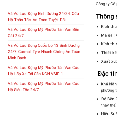
Công ty Cổ
Vá Vỏ Lưu Động Bình Dương 24/24: Cứu
Thông 
Hộ Thần Tốc, An Toàn Tuyệt Đối
Kích thư
Vá Vỏ Lưu Động Mỹ Phước Tân Vạn Bến
Mã gai:
A
Cát 24/7
Kích th
Vá Vỏ Lưu Động Quốc Lộ 13 Bình Dương
24/7: Carmall Tyre Nhanh Chóng An Toàn
Thiết kế
Minh Bạch
Xuất xứ:
Vá Vỏ Lưu Động Mỹ Phước Tân Vạn Cứu
Đặc tí
Hộ Lốp Xe Tải Gần KCN VSIP 1
Vá Vỏ Lưu Động Mỹ Phước Tân Vạn Cứu
Khả Năn
Hộ Siêu Tốc 24/7
phương t
Độ Bền 
thay thế.
Hiệu Suấ