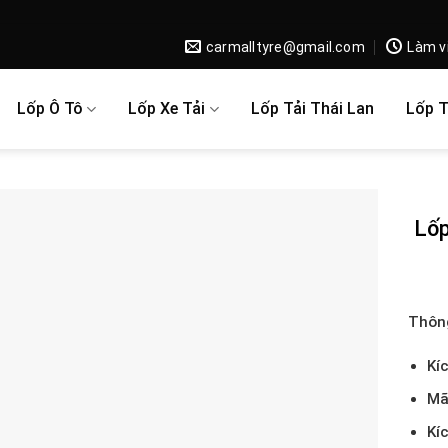
carmalltyre@gmail.com
Làm v
Lốp Ô Tô
Lốp Xe Tải
Lốp Tải Thái Lan
Lốp 
Lốp
Thông
Kí
Mã
Kí