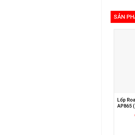
SẢN PH
Lốp Ro
AP865 (