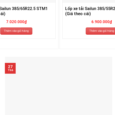
 Sailun 385/65R22.5 STM1
Lốp xe tải Sailun 385/55R
ái)
(Giá theo cái)
7.020.000
₫
6.900.000
₫
Thêm vào giỏ hàng
Thêm vào giỏ hàng
27
Th6