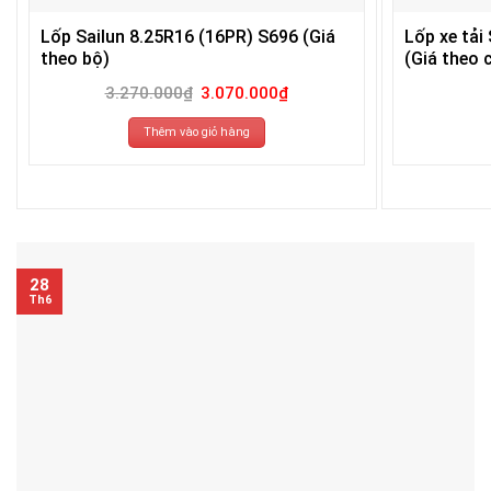
Lốp Sailun 8.25R16 (16PR) S696 (Giá
Lốp xe tải
theo bộ)
(Giá theo c
Giá
Giá
3.270.000
₫
3.070.000
₫
gốc
hiện
là:
tại
3.270.000₫.
là:
Thêm vào giỏ hàng
3.070.000₫.
28
Th6