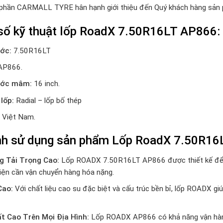
 phần CARMALL TYRE hân hạnh giới thiệu đến Quý khách hàng sản
số kỹ thuật lốp RoadX 7.50R16LT AP866:
ớc:
7.50R16LT
P866.
ước mâm:
16 inch.
 lốp:
Radial – lốp bố thép
Việt Nam.
nh sử dụng sản phẩm Lốp
RoadX 7.50R16
g Tải Trọng Cao:
Lốp ROADX 7.50R16LT AP866 được thiết kế để chịu
iện cần vận chuyển hàng hóa nặng.
Cao:
Với chất liệu cao su đặc biệt và cấu trúc bền bỉ, lốp ROADX giúp
t Cao Trên Mọi Địa Hình:
Lốp ROADX AP866 có khả năng vận hành