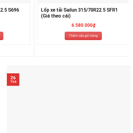
22.5 S696
Lốp xe tải Sailun 315/70R22.5 SFR1
(Giá theo cái)
6.580.000
₫
Thêm vào giỏ hàng
26
Th6