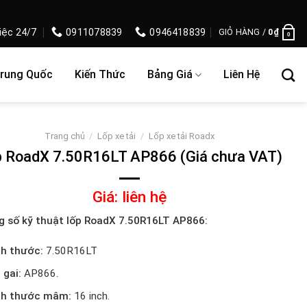
iệc 24/7
0911078839
0946418839
GIỎ HÀNG /
0
₫
0
Trung Quốc
Kiến Thức
Bảng Giá
Liên Hệ
Trang chủ
/
Lốp xe tải
/
Lốp xe tải Roadx
 RoadX 7.50R16LT AP866 (Giá chưa VAT)
Giá: liên hệ
 số kỹ thuật lốp RoadX 7.50R16LT AP866:
ch thước:
7.50R16LT
 gai:
AP866.
ch thước mâm:
16 inch.