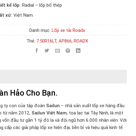
ết kế lốp:
Radial – lốp bố thép
ất xứ:
Việt Nam.
Danh mục:
Lốp xe tải Roadx
Thẻ:
7.50R16LT
,
AP866
,
ROADX
àn Hảo Cho Bạn.
ng ty con của tập đoàn
Sailun
– nhà sản xuất lốp xe hàng đầu
lập từ năm 2012,
Sailun Việt Nam
, tọa lạc tại Tây Ninh, là một
vốn đầu tư gần 1 tỷ đô la và đội ngũ hơn 6.000 nhân viên. Với
 cấp các giải pháp lốp xe hiện đại, bền bỉ và hiệu quả kinh tế.